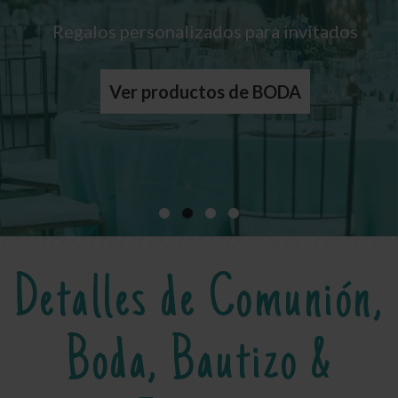
Regalos personalizados para invitados
Detalles y obsequios para tod@s
Regalos personalizados únicos
*Se calcula con el importe de los artículos
Ver productos para CUMPLEAÑOS
Ver productos de BODA
Ver productos
Detalles de Comunión,
Boda, Bautizo &