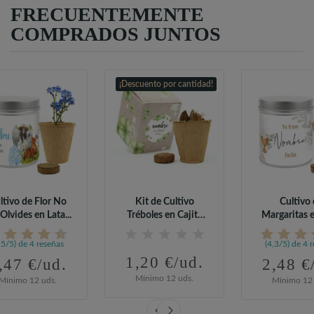
FRECUENTEMENTE
COMPRADOS JUNTOS
¡Descuento por cantidad!
ltivo de Flor No
Kit de Cultivo
Cultivo
Olvides en Lata...
Tréboles en Cajita
Margaritas 
Decorada y...
Personaliza
,5/5) de 4 reseñas
(4,3/5) de 4 
1,20 €/ud.
,47 €/ud.
2,48 €
Mínimo 12 uds.
Mínimo 12 uds.
Mínimo 12 