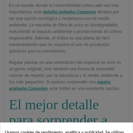
En un mundo donde la sostenibilidad cobra cada vez más
importancia, este
detalles invitados Comunion
destaca por
ser una opción ecológica y respetuosa con el medio
ambiente. La macetita de fibra de coco es biodegradable,
reduciendo el impacto ambiental y promoviendo el cultivo
responsable. Además, el trébol es una planta de fácil
mantenimiento que no requiere el uso de productos
químicos para su crecimiento.
Regalar plantas en una celebración tan especial no solo es
un gesto original, sino también una forma de transmitir
valores de respeto por la naturaleza y el medio ambiente a
los más pequeños. Si quieres sorprender con
regalos
originales Comunion
, este trébol es una excelente opción.
El mejor detalle
para sorprender a
Usamos cookies de rendimiento, analítica y publicidad. Se utilizan