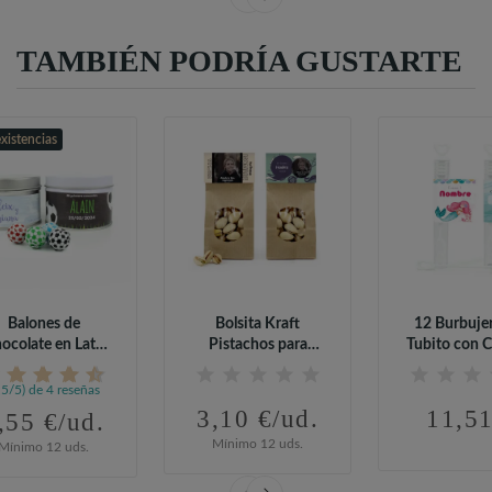
TAMBIÉN PODRÍA GUSTARTE
existencias
Balones de
Bolsita Kraft
12 Burbuje
ocolate en Lata
Pistachos para
Tubito con 
sonalizada para...
Comunión
para...
,5/5) de 4 reseñas
3,10 €/ud.
11,51
,55 €/ud.
Mínimo 12 uds.
Mínimo 12 uds.