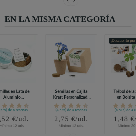
EN LA MISMA CATEGORÍA
¡Descuento por
millas en Lata de
Semillas en Cajita
Trébol de la
Aluminio
Kraft Personalizada
en Bolsita
sonalizada para...
para...
Comuni
,5/5) de 4 reseñas
(4,5/5) de 4 reseñas
(4,5/5) de 4 
,52 €/ud.
2,75 €/ud.
1,48 €
Mínimo 12 uds.
Mínimo 12 uds.
Mínimo 20 