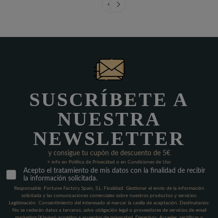
SUSCRÍBETE A
NUESTRA
NEWSLETTER
y consigue tu cupón de descuento de 5€
+ info en Política de Privacidad o en Condiciones de Uso
Acepto el tratamiento de mis datos con la finalidad de recibir
la información solicitada.
Responsable: Fortune Factory Spain, S.L. Finalidad: Gestionar el envío de la información
solicitada y las comunicaciones comerciales sobre nuestros productos y servicios.
Legitimación: Consentimiento del interesado al marcar la casilla de aceptación. Destinatarios:
No se cederán datos a terceros, salvo obligación legal o proveedores de servicios de email
marketing (Klaviyo) acogidos a acuerdos de privacidad. Derechos: Acceder, rectificar y