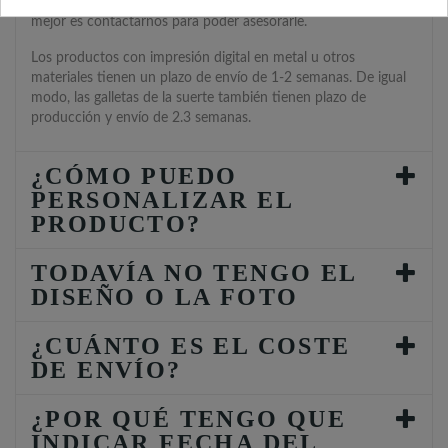
aproximadamente entre 4-5 días, igualmente si le urge, lo
mejor es contactarnos para poder asesorarle.
Los productos con impresión digital en metal u otros
materiales tienen un plazo de envío de 1-2 semanas. De igual
modo, las galletas de la suerte también tienen plazo de
producción y envío de 2.3 semanas.
¿CÓMO PUEDO
PERSONALIZAR EL
PRODUCTO?
TODAVÍA NO TENGO EL
DISEÑO O LA FOTO
¿CUÁNTO ES EL COSTE
DE ENVÍO?
¿POR QUÉ TENGO QUE
INDICAR FECHA DEL