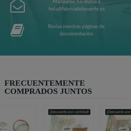
Mándanos tus dudas a
hola@fabricadelasuerte.es
Revisa nuestras páginas de
documentación
FRECUENTEMENTE
COMPRADOS JUNTOS
¡Descuento por cantidad!
¡Descuento por