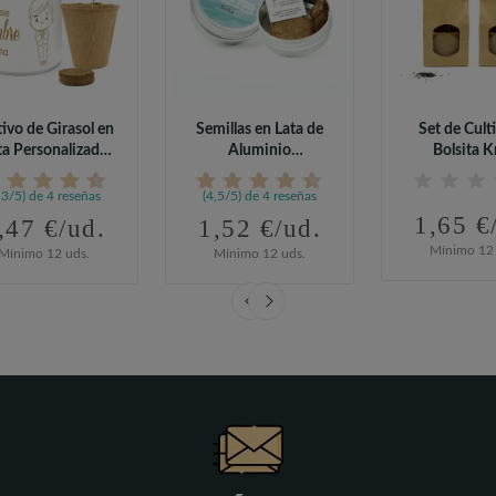
tivo de Girasol en
Semillas en Lata de
Set de Cult
ta Personalizada
Aluminio
Bolsita K
para...
Personalizada para...
Personaliza
,3/5) de 4 reseñas
(4,5/5) de 4 reseñas
1,65 €
,47 €/ud.
1,52 €/ud.
Mínimo 12 
Mínimo 12 uds.
Mínimo 12 uds.