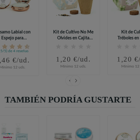
lsamo Labial con
Kit de Cultivo No Me
Kit de Cul
Espejo para
Olvides en Cajita
Tréboles en 
Comunión
Decorada...
Decorada 
,5/5) de 4 reseñas
1,20 €/ud.
1,20 €
,46 €/ud.
Mínimo 12 uds.
Mínimo 12 
Mínimo 12 uds.
TAMBIÉN PODRÍA GUSTARTE