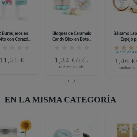
2 Burbujeros en
Bloques de Caramelo
Bálsamo Lab
ito con Corazón
Candy Blox en Bote...
Espejo p
para...
Comuni
(4,5/5) de 4 
11,51 €
1,34 €/ud.
1,46 €
Mínimo 12 uds.
Mínimo 12 
EN LA MISMA CATEGORÍA