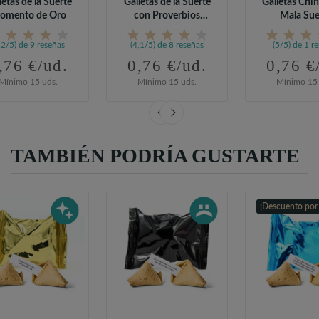
letas de la Suerte
Galletas de la Suerte
Galletas Chin
omento de Oro
con Proverbios
Mala Sue
Generales
,2/5) de 9 reseñas
(4,1/5) de 8 reseñas
(5/5) de 1 r
,76 €/ud.
0,76 €/ud.
0,76 €
Mínimo 15 uds.
Mínimo 15 uds.
Mínimo 15 
TAMBIÉN PODRÍA GUSTARTE
¡Descuento por