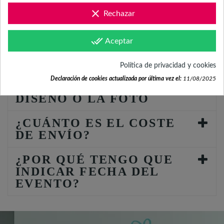
producción y envío de 2.3 semanas.
clear
Rechazar
¿CÓMO PUEDO
done_all
Aceptar
PERSONALIZAR EL
PRODUCTO?
Política de privacidad y cookies
Declaración de cookies actualizada por última vez el:
11/08/2025
TODAVÍA NO TENGO EL
DISEÑO O LA FOTO
¿CUÁNTO ES EL COSTE
DE ENVÍO?
¿POR QUÉ TENGO QUE
INDICAR FECHA DEL
EVENTO?