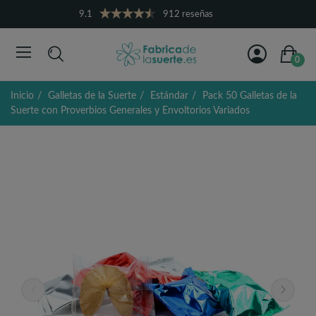
9.1
912 reseñas
0
Inicio
Galletas de la Suerte
Estándar
Pack 50 Galletas de la
Suerte con Proverbios Generales y Envoltorios Variados