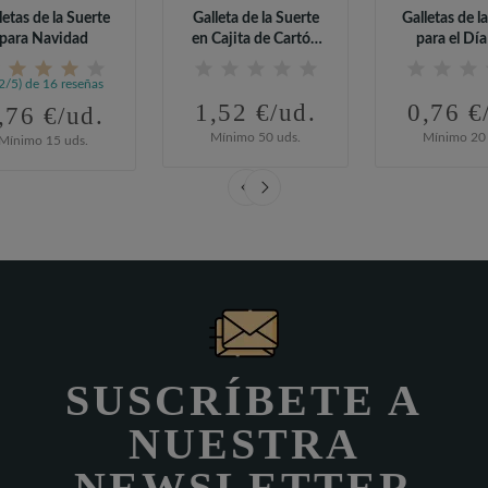
letas de la Suerte
Galleta de la Suerte
Galletas de l
para Navidad
en Cajita de Cartón
para el Día
Kraft...
Mujer 
,2/5) de 16 reseñas
1,52 €/ud.
0,76 €
,76 €/ud.
Mínimo 50 uds.
Mínimo 20 
Mínimo 15 uds.
SUSCRÍBETE A
NUESTRA
NEWSLETTER