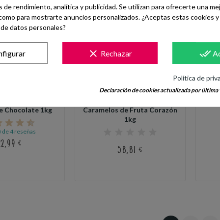
de rendimiento, analítica y publicidad. Se utilizan para ofrecerte una me
como para mostrarte anuncios personalizados. ¿Aceptas estas cookies y 
de datos personales?
clear
done_all
figurar
Rechazar
A
Política de priv
Declaración de cookies actualizada por última v
e Chocolate 1kg
Caramelos de Fruta Corazón
1kg
) de 4 reseñas
22,99 €
58,81 €