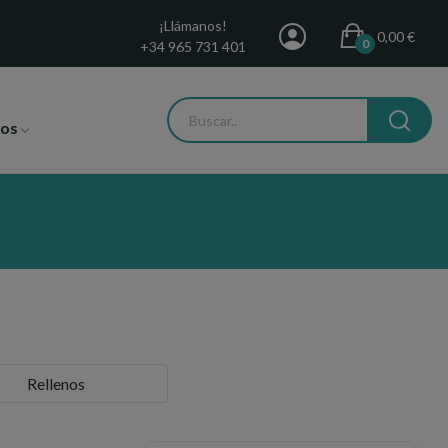
¡Llámanos!
0,00 €
0
+34 965 731 401
tos
Rellenos