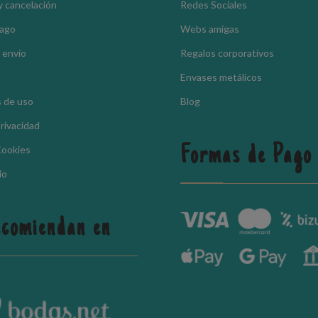
y cancelación
Redes Sociales
pago
Webs amigas
 envío
Regalos corporativos
Envases metálicos
 de uso
Blog
Privacidad
Formas de Pago
Cookies
io
ecomiendan en