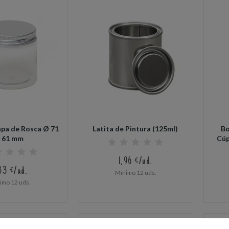
apa de Rosca Ø 71
Latita de Pintura (125ml)
Bo
x 61 mm
Cúp
1,96 €/ud.
33 €/ud.
Mínimo 12 uds.
imo 12 uds.
s