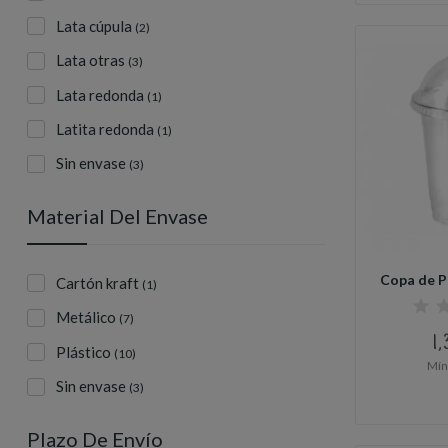
Lata cúpula
(2)
Lata otras
(3)
Lata redonda
(1)
Latita redonda
(1)
Sin envase
(3)
Material Del Envase
Copa de P
Cartón kraft
(1)
Metálico
(7)
1,
Plástico
(10)
Mín
Sin envase
(3)
Plazo De Envío