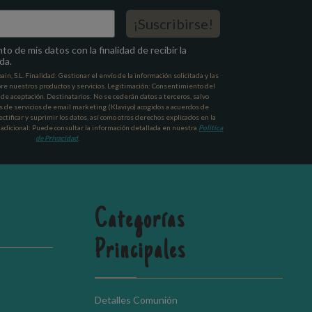
¡Suscribirse!
o de mis datos con la finalidad de recibir la
da.
n, S.L. Finalidad: Gestionar el envío de la información solicitada y las
re nuestros productos y servicios. Legitimación: Consentimiento del
a de aceptación. Destinatarios: No se cederán datos a terceros, salvo
s de servicios de email marketing (Klaviyo) acogidos a acuerdos de
ctificar y suprimir los datos, así como otros derechos explicados en la
 adicional: Puede consultar la información detallada en nuestra
Política
de Privacidad
.
Categorías
Principales
Detalles Comunión