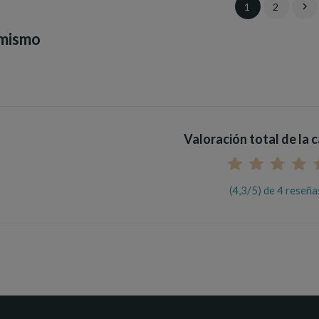

1
2
 mismo
Valoración total de la 
(4,3/5) de 4 reseña