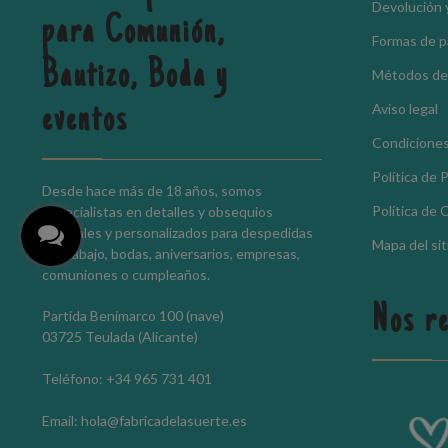
Devolución 
para Comunión,
Formas de 
Bautizo, Boda y
Métodos de
Aviso legal
eventos
Condiciones
Política de 
Desde hace más de 18 años, somos
Política de 
especialistas en detalles y obsequios
originales y personalizados para despedidas
Mapa del sit
de trabajo, bodas, aniversarios, empresas,
comuniones o cumpleaños.
Nos r
Partida Benimarco 100 (nave)
03725 Teulada (Alicante)
Teléfono: +34 965 731 401
Email: hola@fabricadelasuerte.es