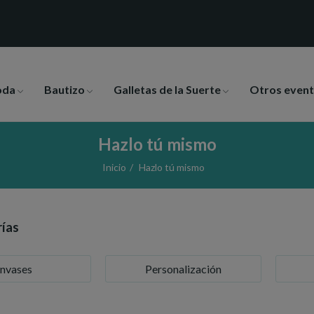
oda
Bautizo
Galletas de la Suerte
Otros even
Hazlo tú mismo
Inicio
Hazlo tú mismo
ías
nvases
Personalización