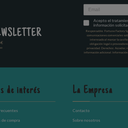
Email
Acepto el tratamient
información solicita
EWSLETTER
Responsable: Fortune Factory Spai
comunicaciones comerciales sob
interesado al marcar la casill
5€
obligación legal o proveedore
so
privacidad. Derechos: Acceder, re
información adicional. Información
s de interés
La Empresa
frecuentes
Contacto
s de compra
Sobre nosotros