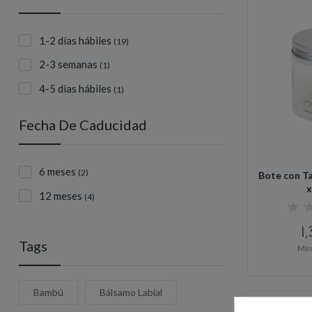
1-2 días hábiles
(19)
2-3 semanas
(1)
4-5 días hábiles
(1)
Fecha De Caducidad
6 meses
(2)
Bote con T
12 meses
(4)
1,
Tags
Mín
Bambú
Bálsamo Labial
Sin existencia