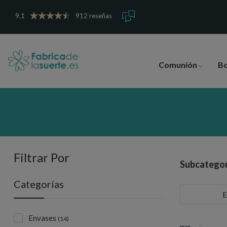
9.1
912 reseñas
Comunión
B
Filtrar Por
Subcategor
Categorías
E
Envases
(14)