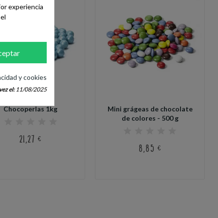
jor experiencia
el
ceptar
acidad y cookies
ez el:
11/08/2025
Chocoperlas 1kg
Mini grágeas de chocolate
de colores - 500 g
21,27 €
8,85 €