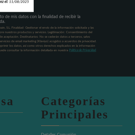
ez el:
11/08/2025
o de mis datos con la finalidad de recibir la
da.
n, S.L. Finalidad: Gestionar el envío de la información solicitada y las
re nuestros productos y servicios. Legitimación: Consentimiento del
a de aceptación. Destinatarios: No se cederán datos a terceros, salvo
servicios de email marketing (Klaviyo) acogidos a acuerdos de privacidad.
uprimir los datos, así como otros derechos explicados en la información
Puede consultar la información detallada en nuestra
Política de Privacidad
.
sa
Categorías
Principales