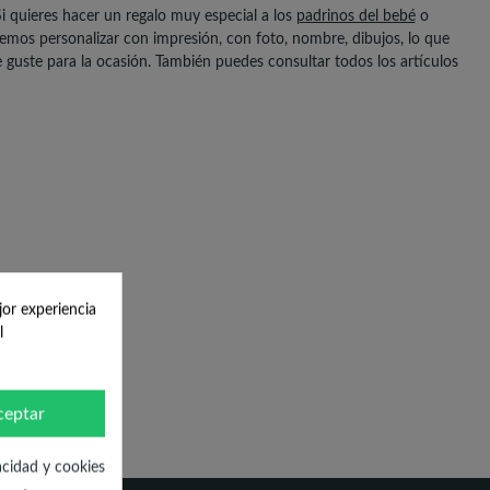
i quieres hacer un regalo muy especial a los
padrinos del bebé
o
emos personalizar con impresión, con foto, nombre, dibujos, lo que
te guste para la ocasión. También puedes consultar todos los artículos
jor experiencia
l
ceptar
acidad y cookies