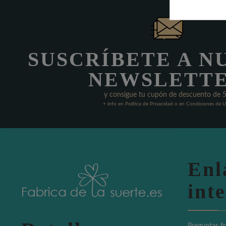
SUSCRÍBETE A N
NEWSLETT
y consigue tu cupón de descuento de 
+ info en Política de Privacidad o en Condiciones de 
Enl
int