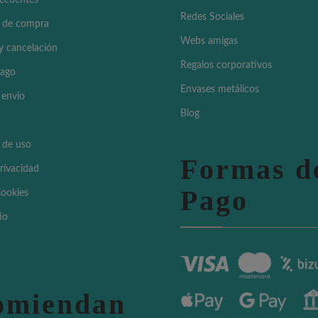
recuentes
Redes Sociales
 de compra
Webs amigas
y cancelación
Regalos corporativos
pago
Envases metálicos
 envío
Blog
 de uso
Formas d
Privacidad
Pago
Cookies
io
omiendan