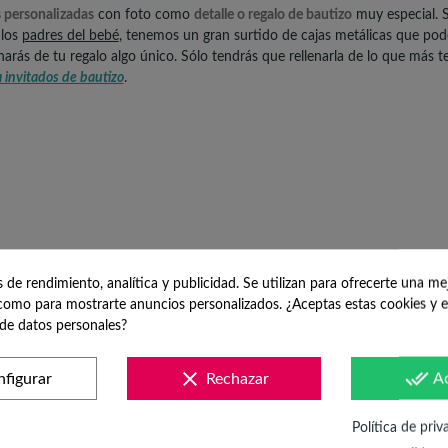
 personalizadas
con foto como
detalle o regalo de bautizo
muy especial. S
 los
padres del bebé
, tenemos un gran surtido de cajas metálicas que pod
 harás de tu regalo algo único. Sólo tendrás que rellenarla de lo que más 
a invitados de bautizo
.
de rendimiento, analítica y publicidad. Se utilizan para ofrecerte una me
omo para mostrarte anuncios personalizados. ¿Aceptas estas cookies y e
de datos personales?
clear
done_all
figurar
Rechazar
A
Política de priv