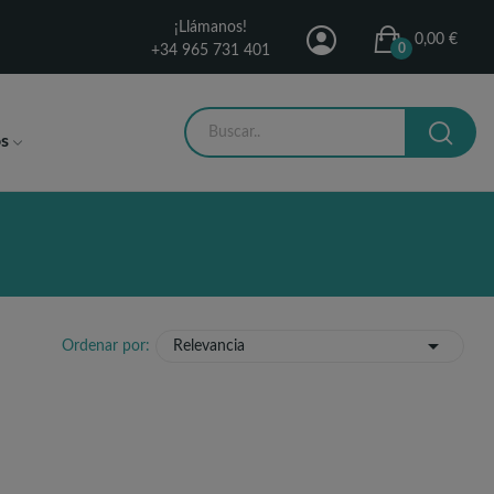
¡Llámanos!
0,00 €
0
+34 965 731 401
s

Ordenar por:
Relevancia