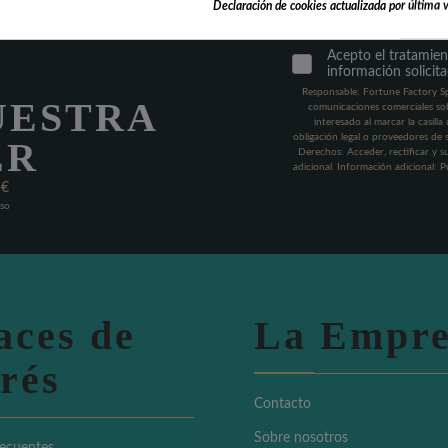
Declaración de cookies actualizada por última v
Acepto el tratamient
información solicita
Responsable: Fortune Factory Spai
UESTRA
comunicaciones comerciales sob
interesado al marcar la casill
obligación legal o proveedores de 
ER
Derechos: Acceder, rectificar y s
adicional. Información adicional: 
5€
Uso
aces de
La Empre
erés
Contacto
Sobre nosotros