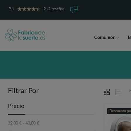
9.1
912 reseñas
Comunión
B
Filtrar Por
Precio
¡Descuento po
32,00 € - 40,00 €