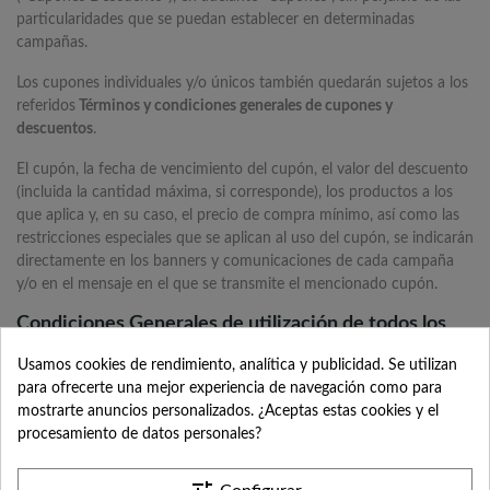
particularidades que se puedan establecer en determinadas
campañas.
Los cupones individuales y/o únicos también quedarán sujetos a los
referidos
Términos y condiciones generales de cupones y
descuentos
.
El cupón, la fecha de vencimiento del cupón, el valor del descuento
(incluida la cantidad máxima, si corresponde), los productos a los
que aplica y, en su caso, el precio de compra mínimo, así como las
restricciones especiales que se aplican al uso del cupón, se indicarán
directamente en los banners y comunicaciones de cada campaña
y/o en el mensaje en el que se transmite el mencionado cupón.
Condiciones Generales de utilización de todos los
cupones
Usamos cookies de rendimiento, analítica y publicidad. Se utilizan
Los cupones no pueden aplicarse a pedidos realizados con
para ofrecerte una mejor experiencia de navegación como para
anterioridad.
mostrarte anuncios personalizados. ¿Aceptas estas cookies y el
Los cupones no serán válidos para productos que tengan
procesamiento de datos personales?
aplicado en el carrito o finalizar compra un descuento por cantidad.
Los cupones no serán válidos para productos que tengan un