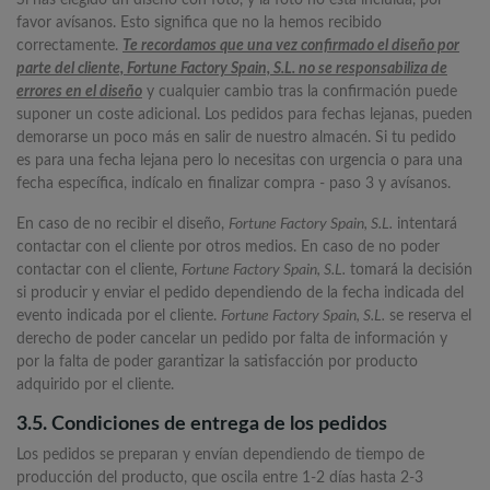
Si has elegido un diseño con foto, y la foto no está incluida, por
favor avísanos. Esto significa que no la hemos recibido
correctamente.
Te recordamos que una vez confirmado el diseño por
parte del cliente, Fortune Factory Spain, S.L. no se responsabiliza de
errores en el diseño
y cualquier cambio tras la confirmación puede
suponer un coste adicional. Los pedidos para fechas lejanas, pueden
demorarse un poco más en salir de nuestro almacén. Si tu pedido
es para una fecha lejana pero lo necesitas con urgencia o para una
fecha específica, indícalo en finalizar compra - paso 3 y avísanos.
En caso de no recibir el diseño,
Fortune Factory Spain, S.L.
intentará
contactar con el cliente por otros medios. En caso de no poder
contactar con el cliente,
Fortune Factory Spain, S.L.
tomará la decisión
si producir y enviar el pedido dependiendo de la fecha indicada del
evento indicada por el cliente.
Fortune Factory Spain, S.L.
se reserva el
derecho de poder cancelar un pedido por falta de información y
por la falta de poder garantizar la satisfacción por producto
adquirido por el cliente.
3.5. Condiciones de entrega de los pedidos
Los pedidos se preparan y envían dependiendo de tiempo de
producción del producto, que oscila entre 1-2 días hasta 2-3