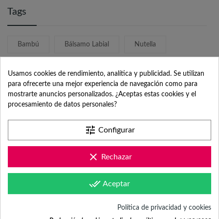
Tags
Bambú
Bálsamo Labial
Nutella
Set De Cultivo
Usamos cookies de rendimiento, analítica y publicidad. Se utilizan
para ofrecerte una mejor experiencia de navegación como para
mostrarte anuncios personalizados. ¿Aceptas estas cookies y el
procesamiento de datos personales?
tune
Configurar
/
9.1
10
912 reseñas
clear
Rechazar
done_all
Aceptar
Política de privacidad y cookies