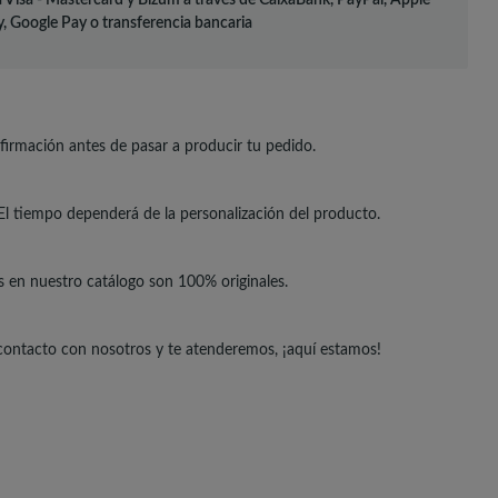
 Visa - Mastercard y Bizum a través de CaixaBank, PayPal, Apple
, Google Pay o transferencia bancaria
irmación antes de pasar a producir tu pedido.
El tiempo dependerá de la personalización del producto.
s en nuestro catálogo son 100% originales.
 contacto con nosotros y te atenderemos, ¡aquí estamos!