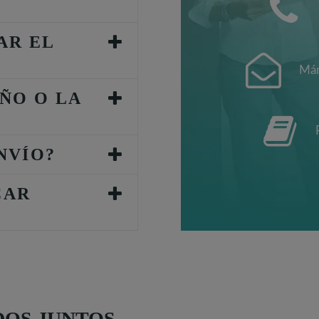
AR EL
Mán
ÑO O LA
NVÍO?
CAR
OS JUNTOS