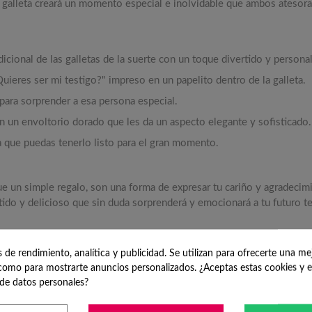
 galleta creará un momento especial e inolvidable que ambos atesora
dicional de las galletas de la suerte con un toque divertido y persona
uieres ser mi testigo?
" impreso en un papelito dentro de la galleta.
para sorprender a esa persona especial.
n un envoltorio dorado que les da un aspecto elegante y sofisticado.
a que puedas tenerlo listo para el gran momento.
ue un simple regalo,
son una forma de expresar tu cariño y agradecim
tido y delicioso que sin duda sorprenderá y emocionará a tu futuro 
uro testigo de una manera única y memorable!
de rendimiento, analítica y publicidad. Se utilizan para ofrecerte una me
omo para mostrarte anuncios personalizados. ¿Aceptas estas cookies y e
de datos personales?