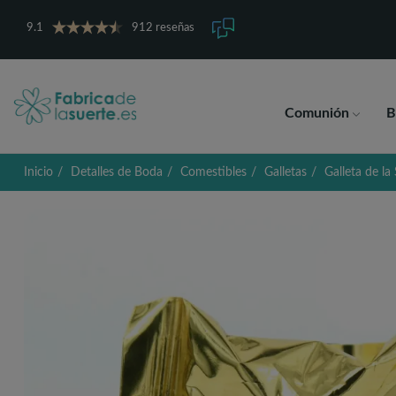
9.1
912 reseñas
Comunión
B
Inicio
Detalles de Boda
Comestibles
Galletas
Galleta de la