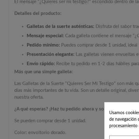
El mensaje "¿Quieres ser mi testigo?
" escondido dentro de la
Detalles del producto:
Galletas de la suerte auténticas:
Disfruta del sabor tra
Mensaje especial:
Cada galleta contiene el mensaje "¿Q
Pedido mínimo:
Puedes comprar desde 1 unidad,
ideal 
Presentación elegante:
Las galletas vienen envueltas e
Envío rápido:
Recibe tu pedido en 1-2 días hábiles par
Más que una simple galleta:
Las Galletas de la Suerte "Quieres Ser Mi Testigo" son más q
días más importantes de tu vida.
Son un detalle original,
diver
nuestra oferta.
¿A qué esperas? ¡Haz tu pedido ahora y sorprende a tu fut
Usamos cookies 
de navegación c
Se pueden comprar desde 1 unidad.
procesamiento 
Color: envoltorio dorado.