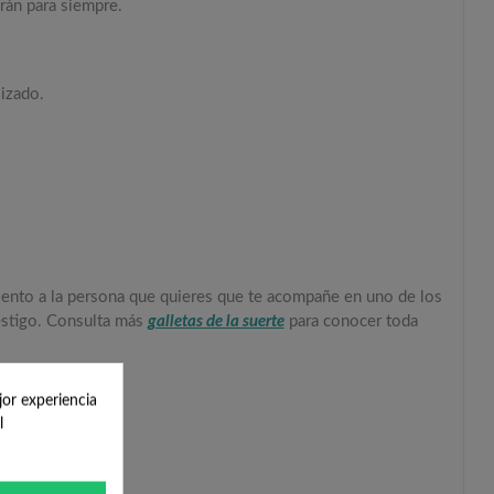
rán para siempre.
lizado.
iento a la persona que quieres que te acompañe en uno de los
testigo. Consulta más
galletas de la suerte
para conocer toda
jor experiencia
l