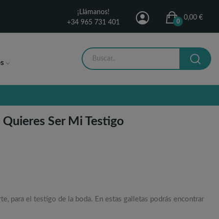
¡Llámanos!
0,00 €
0
+34 965 731 401
s
e Quieres Ser Mi Testigo
rte, para el testigo de la boda. En estas galletas podrás encontrar