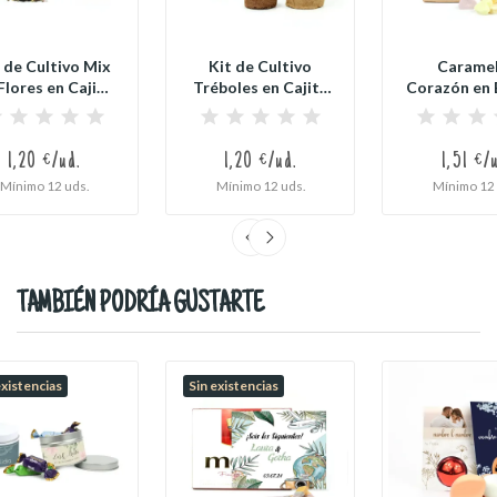
 de Cultivo Mix
Kit de Cultivo
Carame
Flores en Cajita
Tréboles en Cajita
Corazón en 
Decorada...
Decorada y...
Kraft para
1,20 €/ud.
1,20 €/ud.
1,51 €/
Mínimo 12 uds.
Mínimo 12 uds.
Mínimo 12 
TAMBIÉN PODRÍA GUSTARTE
existencias
Sin existencias