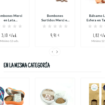
mbones Merci
Bombones
Bálsamo L
en Lata
Surtidos Merci en
Esfera en T
sonalizada para
Caja
Personaliz
Boda
Personalizada...
3,10 €/ud.
9,91 €
1,82 €/
Mínimo 12 uds.
Mínimo 12 
EN LA MISMA CATEGORÍA