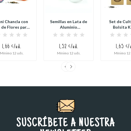
ni Chancla con
Semillas en Lata de
Set de Cult
 de Flores para
Aluminio
Bolsita K
Detalle de...
Personalizada
Personaliz
para...
1,66 €/ud.
1,52 €/ud.
1,65 €/
Mínimo 12 uds.
Mínimo 12 uds.
Mínimo 12 
SUSCRÍBETE A NUESTRA