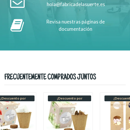
hola@fabricadelasuerte.es
Revisa nuestras páginas de
documentación
FRECUENTEMENTE COMPRADOS JUNTOS
¡Descuento por
¡Descuento por
¡Descuent
cantidad!
cantidad!
cantid