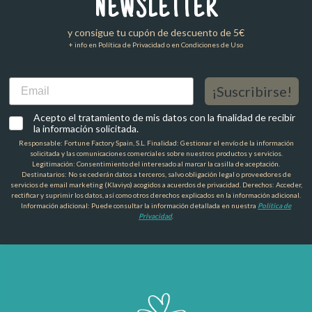
NEWSLETTER
y consigue tu cupón de descuento de 5€
+ info en Política de Privacidad o en Condiciones de Uso
Email
¡Suscribirse!
Acepto el tratamiento de mis datos con la finalidad de recibir
la información solicitada.
Responsable: Fortune Factory Spain, S.L. Finalidad: Gestionar el envío de la información
solicitada y las comunicaciones comerciales sobre nuestros productos y servicios.
Legitimación: Consentimiento del interesado al marcar la casilla de aceptación.
Destinatarios: No se cederán datos a terceros, salvo obligación legal o proveedores de
servicios de email marketing (Klaviyo) acogidos a acuerdos de privacidad. Derechos: Acceder,
rectificar y suprimir los datos, así como otros derechos explicados en la información adicional.
Información adicional: Puede consultar la información detallada en nuestra
Política de
Privacidad
.