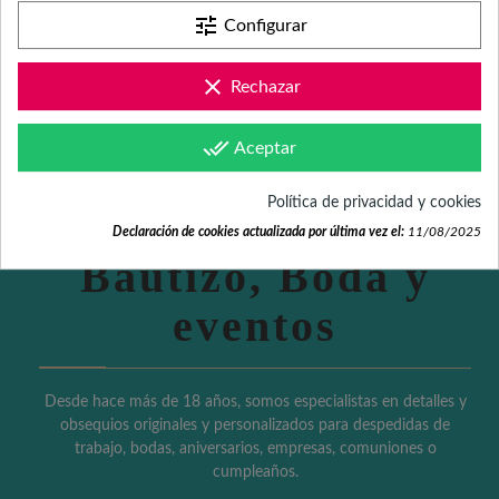
tune
Configurar
clear
Rechazar
Detalles
done_all
Aceptar
personalizados
Política de privacidad y cookies
para Comunión,
Declaración de cookies actualizada por última vez el:
11/08/2025
Bautizo, Boda y
eventos
Desde hace más de 18 años, somos especialistas en detalles y
obsequios originales y personalizados para despedidas de
trabajo, bodas, aniversarios, empresas, comuniones o
cumpleaños.