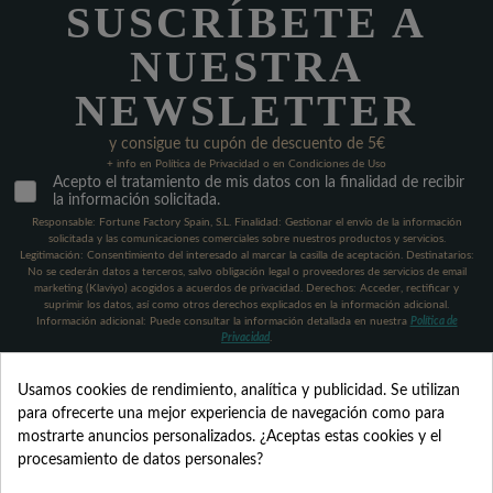
SUSCRÍBETE A
NUESTRA
NEWSLETTER
y consigue tu cupón de descuento de 5€
+ info en Política de Privacidad o en Condiciones de Uso
Acepto el tratamiento de mis datos con la finalidad de recibir
la información solicitada.
Responsable: Fortune Factory Spain, S.L. Finalidad: Gestionar el envío de la información
solicitada y las comunicaciones comerciales sobre nuestros productos y servicios.
Legitimación: Consentimiento del interesado al marcar la casilla de aceptación. Destinatarios:
No se cederán datos a terceros, salvo obligación legal o proveedores de servicios de email
marketing (Klaviyo) acogidos a acuerdos de privacidad. Derechos: Acceder, rectificar y
suprimir los datos, así como otros derechos explicados en la información adicional.
Información adicional: Puede consultar la información detallada en nuestra
Política de
Privacidad
.
Usamos cookies de rendimiento, analítica y publicidad. Se utilizan
para ofrecerte una mejor experiencia de navegación como para
mostrarte anuncios personalizados. ¿Aceptas estas cookies y el
procesamiento de datos personales?