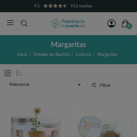
9.1
912 reseñas
0
Margaritas
Inicio
Detalles de Bautizo
Cultivos
Margaritas

Relevancia
Filtrar