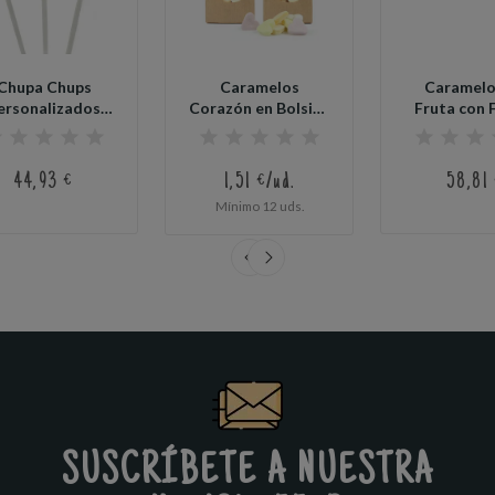
Chupa Chups
Caramelos
Caramelo
ersonalizados
Corazón en Bolsita
Fruta con 
a Boda (95 uds)
Kraft para Boda
de Corazó
44,93 €
1,51 €/ud.
58,81 
Mínimo 12 uds.
SUSCRÍBETE A NUESTRA