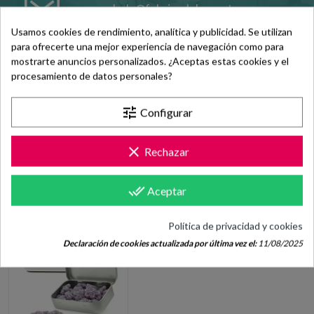
hola@fabricadelasuerte.es
Usamos cookies de rendimiento, analítica y publicidad. Se utilizan
para ofrecerte una mejor experiencia de navegación como para
Revisa nuestras páginas de
mostrarte anuncios personalizados. ¿Aceptas estas cookies y el
documentación
procesamiento de datos personales?
tune
Configurar
clear
Rechazar
VISTOS RECIENTEMENTE
done_all
Aceptar
Política de privacidad y cookies
¡Descuento por
Declaración de cookies actualizada por última vez el:
11/08/2025
cantidad!