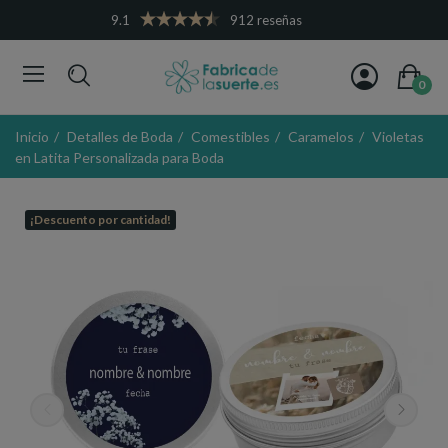
9.1
912 reseñas
0
Inicio
Detalles de Boda
Comestibles
Caramelos
Violetas
en Latita Personalizada para Boda
¡Descuento por cantidad!