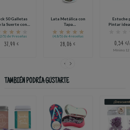
ck 50 Galletas
Lata Metálica con
Estuche 
 la Suerte con
Tapa
Pintar idea
Proverbios...
Personalizable
Boda
para...
,2/5) de 9 reseñas
(4,8/5) de 4 reseñas
0,54 €/
37,99 €
28,06 €
Mínimo 12 
TAMBIÉN PODRÍA GUSTARTE
¡Descuent
cantid