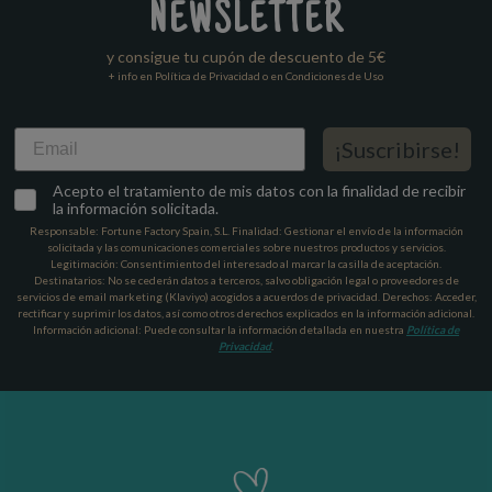
NEWSLETTER
y consigue tu cupón de descuento de 5€
+ info en Política de Privacidad o en Condiciones de Uso
Email
¡Suscribirse!
Acepto el tratamiento de mis datos con la finalidad de recibir
la información solicitada.
Responsable: Fortune Factory Spain, S.L. Finalidad: Gestionar el envío de la información
solicitada y las comunicaciones comerciales sobre nuestros productos y servicios.
Legitimación: Consentimiento del interesado al marcar la casilla de aceptación.
Destinatarios: No se cederán datos a terceros, salvo obligación legal o proveedores de
servicios de email marketing (Klaviyo) acogidos a acuerdos de privacidad. Derechos: Acceder,
rectificar y suprimir los datos, así como otros derechos explicados en la información adicional.
Información adicional: Puede consultar la información detallada en nuestra
Política de
Privacidad
.