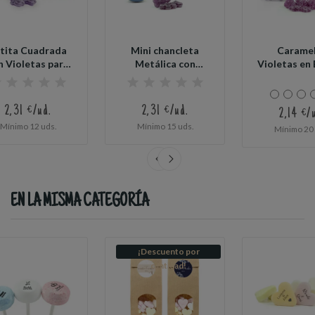
tita Cuadrada
Mini chancleta
Carame
n Violetas para
Metálica con
Violetas en 
Boda
Violetas para...
Personaliz
2,31 €/ud.
2,31 €/ud.
2,14 €/
Mínimo 12 uds.
Mínimo 15 uds.
Mínimo 20 
EN LA MISMA CATEGORÍA
¡Descuento por
cantidad!