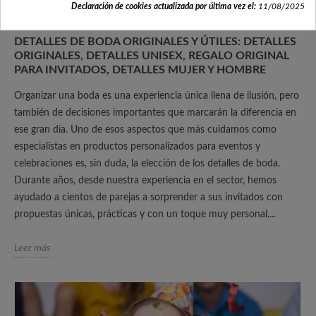
Declaración de cookies actualizada por última vez el:
11/08/2025
DETALLES DE BODA ORIGINALES Y ÚTILES: DETALLES
ORIGINALES, DETALLES UNISEX, REGALO ORIGINAL
PARA INVITADOS, DETALLES MUJER Y HOMBRE
Organizar una boda es una experiencia única llena de ilusión, pero
también de decisiones importantes que marcarán la diferencia en
ese gran día. Uno de esos aspectos que más cuidamos como
especialistas en productos personalizados para eventos y
celebraciones es, sin duda, la elección de los detalles de boda.
Durante años, desde nuestra experiencia en el sector, hemos
ayudado a cientos de parejas a sorprender a sus invitados con
propuestas únicas, prácticas y con un toque muy personal....
Leer más