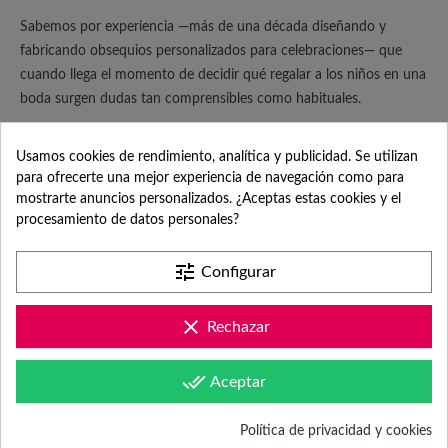
Sabemos por experiencia —más de una década diseñando y
fabricando obsequios personalizados para celebraciones— que
cuando llega el momento de decidir qué regalar a los niños en una
boda surgen dudas tan comprensibles como habituales.
Leer más
Usamos cookies de rendimiento, analítica y publicidad. Se utilizan
para ofrecerte una mejor experiencia de navegación como para
mostrarte anuncios personalizados. ¿Aceptas estas cookies y el
procesamiento de datos personales?
tune
Configurar
clear
Rechazar
done_all
Aceptar
Política de privacidad y cookies