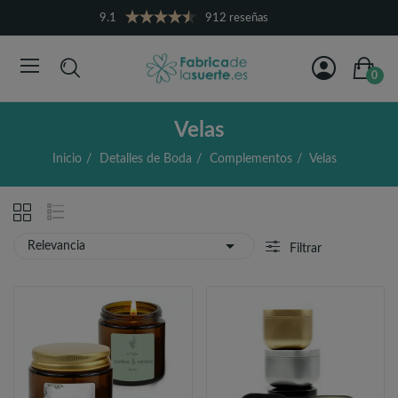
9.1
912 reseñas
0
Velas
Inicio
Detalles de Boda
Complementos
Velas

Relevancia
Filtrar