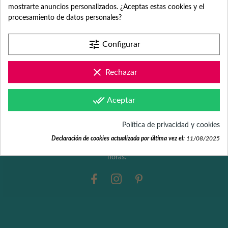
mostrarte anuncios personalizados. ¿Aceptas estas cookies y el
procesamiento de datos personales?
Desde hace más de 18 años, somos especialistas en detalles y
obsequios originales y personalizados para despedidas de
tune
trabajo, bodas, aniversarios, empresas, comuniones o
Configurar
cumpleaños.
clear
Rechazar
Partida Benimarco 100 (nave)
03725 Teulada (Alicante)
done_all
Aceptar
Teléfono: +34 965 731 401
Política de privacidad y cookies
Email: hola@fabricadelasuerte.es
Declaración de cookies actualizada por última vez el:
11/08/2025
¿Necesitas ayuda? Estamos de lunes a viernes de 9:00 a 17:00
horas.