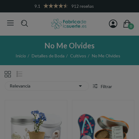
9.1
912 reseñas
0
No Me Olvides
Inicio
Detalles de Boda
Cultivos
No Me Olvides

Relevancia
Filtrar