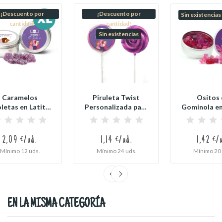
¡Descuento por
¡Descuento por
Sin existencias
cantidad!
cantidad!
Sin existencias
Caramelos
Piruleta Twist
Ositos 
letas en Latita
Personalizada para
Gominola en
Redonda XL...
el Día de la...
Redonda
2,09 €/ud.
1,14 €/ud.
1,42 €/
Mínimo 12 uds.
Mínimo 24 uds.
Mínimo 20 
EN LA MISMA CATEGORÍA