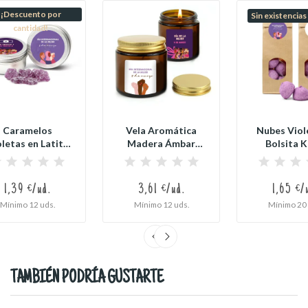
¡Descuento por
Sin existencias
cantidad!
Caramelos
Vela Aromática
Nubes Viol
letas en Latita
Madera Ámbar
Bolsita K
Redonda...
Personalizada
Personaliz
para...
1,39 €/ud.
3,61 €/ud.
1,65 €/
Mínimo 12 uds.
Mínimo 12 uds.
Mínimo 20 
TAMBIÉN PODRÍA GUSTARTE