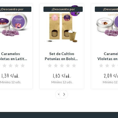
¡Descuento por
¡Descuento por
¡Descuent
cantidad!
cantidad!
cantid
Caramelos
Set de Cultivo
Carame
letas en Latita
Petunias en Bolsita
Violetas en
Redonda...
Kraft...
Redonda X
1,39 €/ud.
1,65 €/ud.
2,09 €/
Mínimo 12 uds.
Mínimo 12 uds.
Mínimo 12 