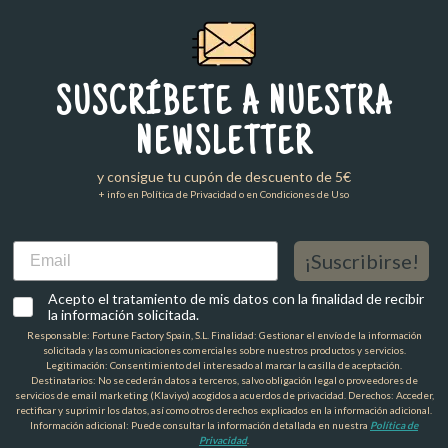
SUSCRÍBETE A NUESTRA
NEWSLETTER
y consigue tu cupón de descuento de 5€
+ info en Política de Privacidad o en Condiciones de Uso
Email
¡Suscribirse!
Acepto el tratamiento de mis datos con la finalidad de recibir
la información solicitada.
Responsable: Fortune Factory Spain, S.L. Finalidad: Gestionar el envío de la información
solicitada y las comunicaciones comerciales sobre nuestros productos y servicios.
Legitimación: Consentimiento del interesado al marcar la casilla de aceptación.
Destinatarios: No se cederán datos a terceros, salvo obligación legal o proveedores de
servicios de email marketing (Klaviyo) acogidos a acuerdos de privacidad. Derechos: Acceder,
rectificar y suprimir los datos, así como otros derechos explicados en la información adicional.
Información adicional: Puede consultar la información detallada en nuestra
Política de
Privacidad
.