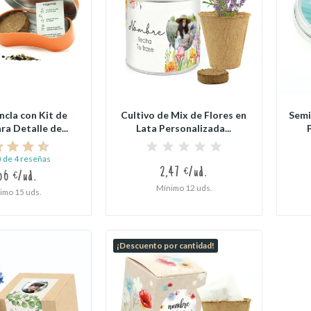
ncla con Kit de
Cultivo de Mix de Flores en
Semi
ra Detalle de...
Lata Personalizada...
) de 4 reseñas
2,47 €/ud.
66 €/ud.
Mínimo 12 uds.
imo 15 uds.
¡Descuento por cantidad!