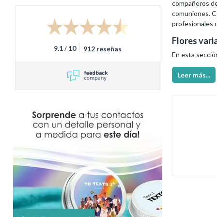
compañeros de
comuniones. Co
profesionales 
Flores vari
/
9.1
10
912 reseñas
En esta sección,
Leer más...