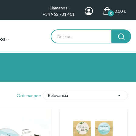
¡Llámanos!
0,00 €
0
+34 965 731 401
tos

Relevancia
Ordenar por: