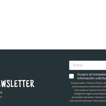
Email
Acepto el tratamient
información solicita
EWSLETTER
Responsable: Fortune Factory Spai
comunicaciones comerciales sob
interesado al marcar la casill
5€
obligación legal o proveedore
so
privacidad. Derechos: Acceder, re
información adicional. Información