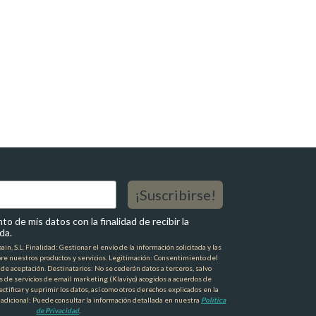
¡Suscribirse!
o de mis datos con la finalidad de recibir la
da.
n, S.L. Finalidad: Gestionar el envío de la información solicitada y las
re nuestros productos y servicios. Legitimación: Consentimiento del
a de aceptación. Destinatarios: No se cederán datos a terceros, salvo
s de servicios de email marketing (Klaviyo) acogidos a acuerdos de
ctificar y suprimir los datos, así como otros derechos explicados en la
 adicional: Puede consultar la información detallada en nuestra
Política
de Privacidad
.