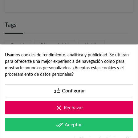
Tags
Bambú
Bálsamo Labial
Nutella
Usamos cookies de rendimiento, analítica y publicidad. Se utilizan
Set De Cultivo
para ofrecerte una mejor experiencia de navegación como para
mostrarte anuncios personalizados. ¿Aceptas estas cookies y el
procesamiento de datos personales?
tune
Configurar
/
9.1
10
912 reseñas
clear
Rechazar
done_all
Aceptar