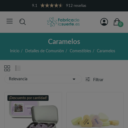
9.1
912 reseñas
0
Caramelos
Inicio
Detalles de Comunión
Comestibles
Caramelos

Relevancia
Filtrar
¡Descuento por cantidad!