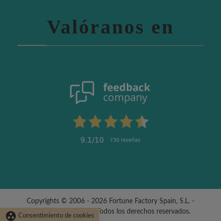
Valóranos en
Copyrights © 2006 - 2026 Fortune Factory Spain, S.L. -
fabricadelasuerte.es | Todos los derechos reservados.
group_work
Consentimiento de cookies