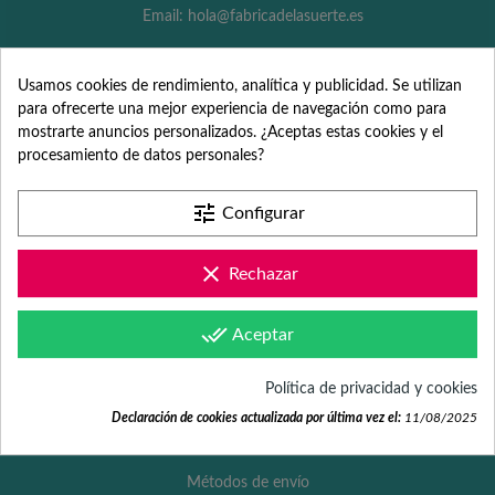
Email: hola@fabricadelasuerte.es
¿Necesitas ayuda? Estamos de lunes a viernes de 9:00 a 17:00
horas.
Usamos cookies de rendimiento, analítica y publicidad. Se utilizan
para ofrecerte una mejor experiencia de navegación como para
mostrarte anuncios personalizados. ¿Aceptas estas cookies y el
procesamiento de datos personales?
tune
Configurar
Enlaces de interés
clear
Rechazar
done_all
Preguntas frecuentes
Aceptar
Condiciones de compra
Política de privacidad y cookies
Devolución y cancelación
Declaración de cookies actualizada por última vez el:
11/08/2025
Formas de pago
Métodos de envío