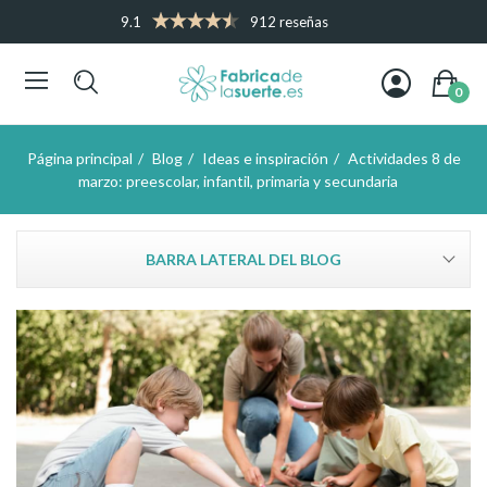
9.1
912 reseñas
0
Página principal
Blog
Ideas e inspiración
Actividades 8 de
marzo: preescolar, infantil, primaria y secundaria
BARRA LATERAL DEL BLOG