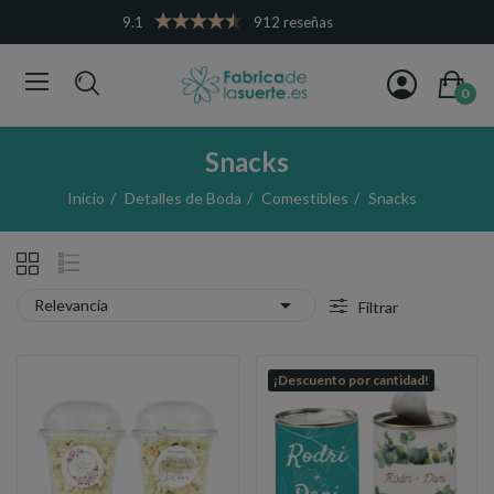
9.1
912 reseñas
0
Snacks
Inicio
Detalles de Boda
Comestibles
Snacks

Relevancia
Filtrar
¡Descuento por cantidad!