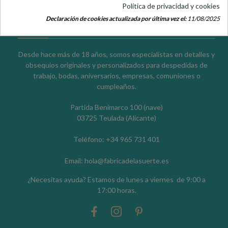
Política de privacidad y cookies
eventos
Declaración de cookies actualizada por última vez el:
11/08/2025
Desde hace más de 18 años, somos especialistas en detalles y
obsequios originales y personalizados para despedidas de
trabajo, bodas, aniversarios, empresas, comuniones o
cumpleaños.
Partida Benimarco 100 (nave)
03725 Teulada (Alicante)
Teléfono: +34 965 731 401
Email: hola@fabricadelasuerte.es
¿Necesitas ayuda? Estamos de lunes a viernes de 9:00 a
17:00 horas.