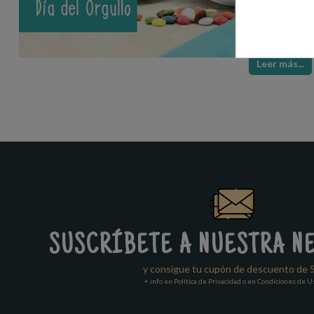
boda
muy excl
Que los novios
será el regalo 
Leer más...
SUSCRÍBETE A NUESTRA N
y consigue tu cupón de descuento de 
+ info en Política de Privacidad o en Condiciones de U