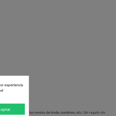
jor experiencia
el
ceptar
ue quieras, foto de los novios de boda, nombres, etc. Un
regalo de