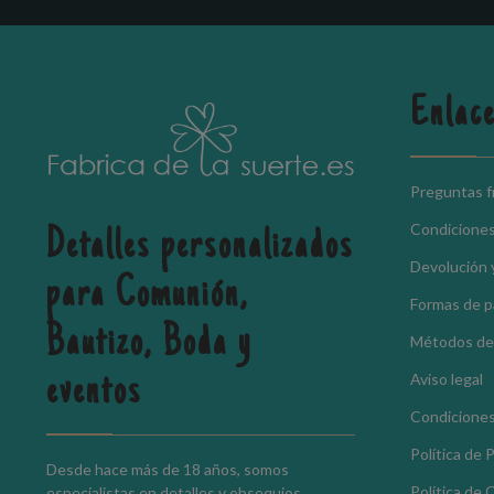
Enlace
Preguntas 
Condicione
Detalles personalizados
Devolución 
para Comunión,
Formas de 
Bautizo, Boda y
Métodos de
Aviso legal
eventos
Condiciones
Política de 
Desde hace más de 18 años, somos
Política de 
especialistas en detalles y obsequios