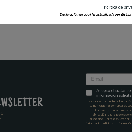
usivo para
padres o padrinos de boda
. O porque no,
para los novios
y que
Política de priv
 puedan guardar sus fotos,
pequeños detalles
que para ellos fueron imp
perfecto.
Declaración de cookies actualizada por última v
Email
Acepto el tratamient
información solicita
EWSLETTER
Responsable: Fortune Factory Spai
comunicaciones comerciales sob
interesado al marcar la casill
5€
obligación legal o proveedore
so
privacidad. Derechos: Acceder, re
información adicional. Información