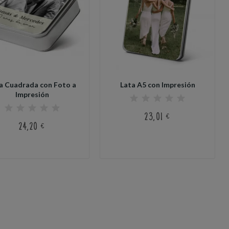
a Cuadrada con Foto a
Lata A5 con Impresión
Impresión
23,01 €
24,20 €