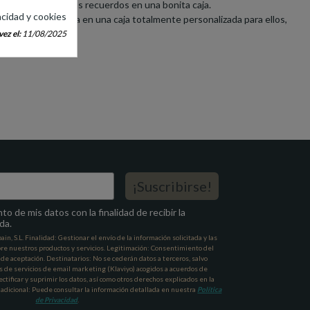
 guarden todos sus recuerdos en una bonita caja.
acidad y cookies
ortantes en su día en una caja totalmente personalizada para ellos,
ez el:
11/08/2025
¡Suscribirse!
o de mis datos con la finalidad de recibir la
da.
n, S.L. Finalidad: Gestionar el envío de la información solicitada y las
re nuestros productos y servicios. Legitimación: Consentimiento del
a de aceptación. Destinatarios: No se cederán datos a terceros, salvo
s de servicios de email marketing (Klaviyo) acogidos a acuerdos de
ctificar y suprimir los datos, así como otros derechos explicados en la
 adicional: Puede consultar la información detallada en nuestra
Política
de Privacidad
.