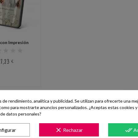
 con Impresión
27,23 €
de rendimiento, analítica y publicidad. Se utilizan para ofrecerte una me
como para mostrarte anuncios personalizados. ¿Aceptas estas cookies y 
rsonalizadas
de datos personales?
álicas para regalo de boda personalizadas
clear
done_all
figurar
Rechazar
A
 con impresión a todo color. Desde una sola unidad, podrás imprimir lo q