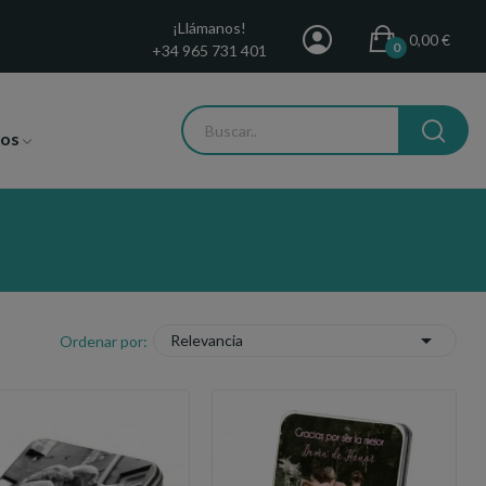
¡Llámanos!
0,00 €
0
+34 965 731 401
tos

Relevancia
Ordenar por: