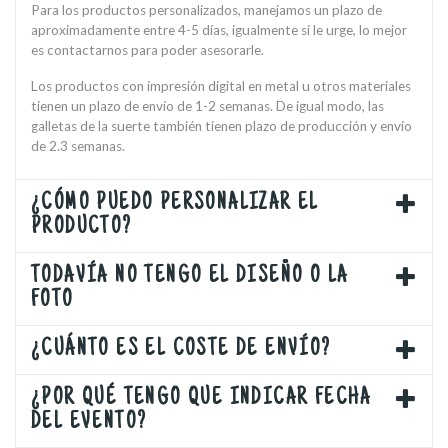
Para los productos personalizados, manejamos un plazo de
aproximadamente entre 4-5 días, igualmente si le urge, lo mejor
es contactarnos para poder asesorarle.
Los productos con impresión digital en metal u otros materiales
tienen un plazo de envío de 1-2 semanas. De igual modo, las
galletas de la suerte también tienen plazo de producción y envío
de 2.3 semanas.
¿CÓMO PUEDO PERSONALIZAR EL
PRODUCTO?
TODAVÍA NO TENGO EL DISEÑO O LA
FOTO
¿CUÁNTO ES EL COSTE DE ENVÍO?
¿POR QUÉ TENGO QUE INDICAR FECHA
DEL EVENTO?