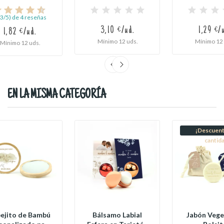
e Chocolate...
Regalos para...
como Detal
Boda
,3/5) de 4 reseñas
3,10 €/ud.
1,29 €/
1,82 €/ud.
Mínimo 12 uds.
Mínimo 12 
Mínimo 12 uds.
EN LA MISMA CATEGORÍA
¡Descuent
cantid
ejito de Bambú
Bálsamo Labial
Jabón Vege