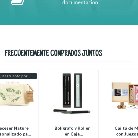
documentación
FRECUENTEMENTE COMPRADOS JUNTOS
¡Descuento por
cantidad!
eceser Nature
Bolígrafo y Roller
Cajita de 
sonalizado para
en Caja
con Juegos