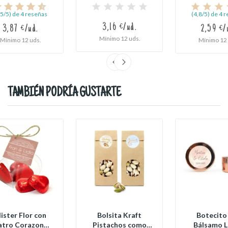
Comunión
Personalizada
Comuni
para...
,5/5) de 4 reseñas
(4,8/5) de 4 
3,16 €/ud.
3,87 €/ud.
2,59 €/
Mínimo 12 uds.
Mínimo 12 uds.
Mínimo 12 
TAMBIÉN PODRÍA GUSTARTE
lister Flor con
Bolsita Kraft
Botecito
atro Corazones
Pistachos como
Bálsamo L