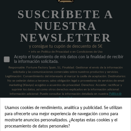
SUSCRÍBETE A
NUESTRA
NEWSLETTER
y consigue tu cupón de descuento de 5€
+ info en Política de Privacidad o en Condiciones de Uso
Acepto el tratamiento de mis datos con la finalidad de recibir
la información solicitada.
Responsable: Fortune Factory Spain, S.L. Finalidad: Gestionar el envío de la información
solicitada y las comunicaciones comerciales sobre nuestros productos y servicios.
Legitimación: Consentimiento del interesado al marcar la casilla de aceptación. Destinatarios:
No se cederán datos a terceros, salvo obligación legal o proveedores de servicios de email
marketing (Klaviyo) acogidos a acuerdos de privacidad. Derechos: Acceder, rectificar y
suprimir los datos, así como otros derechos explicados en la información adicional.
Información adicional: Puede consultar la información detallada en nuestra
Política de
Privacidad
.
Usamos cookies de rendimiento, analítica y publicidad. Se utilizan
para ofrecerte una mejor experiencia de navegación como para
mostrarte anuncios personalizados. ¿Aceptas estas cookies y el
procesamiento de datos personales?