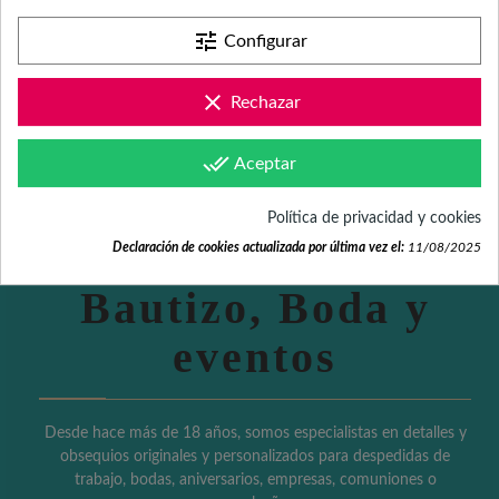
tune
Configurar
clear
Rechazar
Detalles
done_all
Aceptar
personalizados
Política de privacidad y cookies
para Comunión,
Declaración de cookies actualizada por última vez el:
11/08/2025
Bautizo, Boda y
eventos
Desde hace más de 18 años, somos especialistas en detalles y
obsequios originales y personalizados para despedidas de
trabajo, bodas, aniversarios, empresas, comuniones o