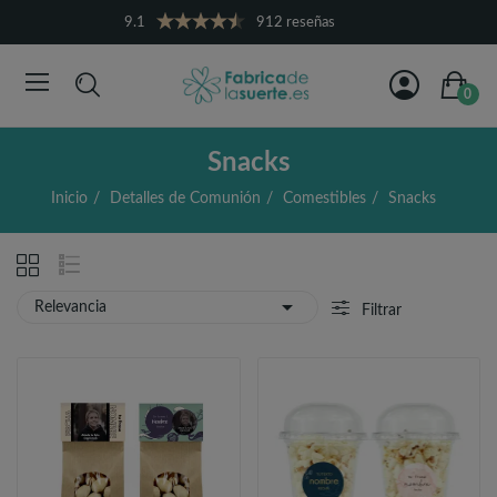
9.1
912 reseñas
0
Snacks
Inicio
Detalles de Comunión
Comestibles
Snacks

Relevancia
Filtrar