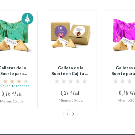
Galletas de la
Galleta de la
Galletas 
Suerte para
Suerte en Cajita de
Suerte para
Navidad
Cartón Kraft...
de la Muj
2/5) de 16 reseñas
1,52 €/ud.
0,76 €/
0,76 €/ud.
Mínimo 50 uds.
Mínimo 20 
Mínimo 15 uds.