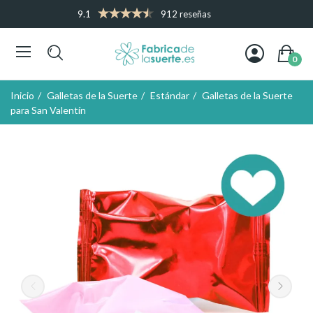
9.1
912 reseñas
0
Inicio
Galletas de la Suerte
Estándar
Galletas de la Suerte
para San Valentín