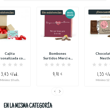
¡Descuent
existencias
Sin existencias
cantid
Cajita
Bombones
Chocola
rsonalizada con
Surtidos Merci en
Nestl
Corazones de
Caja
Personaliza
Chocolate...
Personalizada...
Detalles
3,45 €/ud.
9,91 €
1,55 €/
Mínimo 10 uds.
Mínimo 12 
EN LA MISMA CATEGORÍA