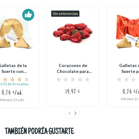
Sin existencias
Galletas de la
Corazones de
Galletas 
Suerte con
Chocolate para
Suerte p
Proverbios
San Valentín (1
Fiesta
Generales
kilo)
,1/5) de 8 reseñas
19,97 €
0,76 €/
0,76 €/ud.
Mínimo 15 
Mínimo 15 uds.
TAMBIÉN PODRÍA GUSTARTE