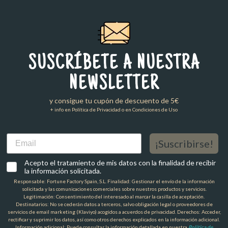
SUSCRÍBETE A NUESTRA
NEWSLETTER
y consigue tu cupón de descuento de 5€
+ info en Política de Privacidad o en Condiciones de Uso
Email
¡Suscribirse!
Acepto el tratamiento de mis datos con la finalidad de recibir
la información solicitada.
Responsable: Fortune Factory Spain, S.L. Finalidad: Gestionar el envío de la información
solicitada y las comunicaciones comerciales sobre nuestros productos y servicios.
Legitimación: Consentimiento del interesado al marcar la casilla de aceptación.
Destinatarios: No se cederán datos a terceros, salvo obligación legal o proveedores de
servicios de email marketing (Klaviyo) acogidos a acuerdos de privacidad. Derechos: Acceder,
rectificar y suprimir los datos, así como otros derechos explicados en la información adicional.
Información adicional: Puede consultar la información detallada en nuestra
Política de