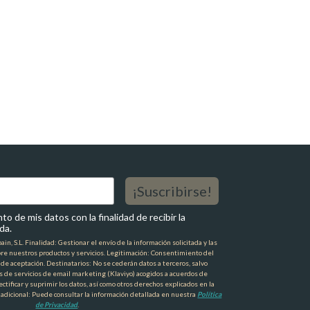
¡Suscribirse!
o de mis datos con la finalidad de recibir la
da.
n, S.L. Finalidad: Gestionar el envío de la información solicitada y las
re nuestros productos y servicios. Legitimación: Consentimiento del
a de aceptación. Destinatarios: No se cederán datos a terceros, salvo
s de servicios de email marketing (Klaviyo) acogidos a acuerdos de
ctificar y suprimir los datos, así como otros derechos explicados en la
 adicional: Puede consultar la información detallada en nuestra
Política
de Privacidad
.