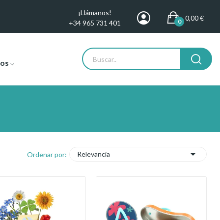
¡Llámanos!
0,00 €
0
+34 965 731 401
tos

Relevancia
Ordenar por: