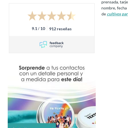
prensada, tarje
nombre, fecha
de
cultivos par
/
9.1
10
912 reseñas