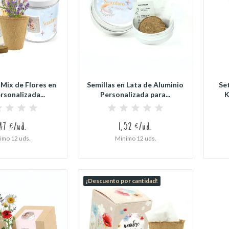
 Mix de Flores en
Semillas en Lata de Aluminio
Set
rsonalizada...
Personalizada para...
K
47 €/ud.
1,52 €/ud.
imo 12 uds.
Mínimo 12 uds.
¡Descuento por cantidad!