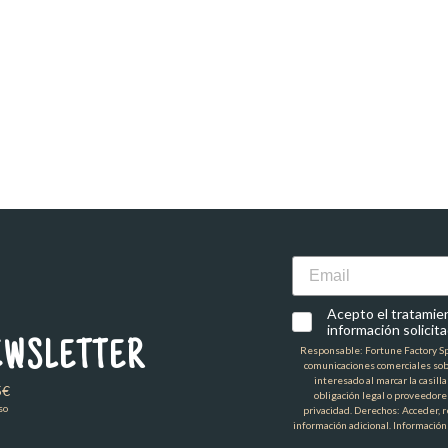
Email
Acepto el tratamient
información solicita
EWSLETTER
Responsable: Fortune Factory Spai
comunicaciones comerciales sob
interesado al marcar la casill
5€
obligación legal o proveedore
so
privacidad. Derechos: Acceder, re
información adicional. Información