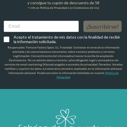
y consigue tu cupón de descuento de 5€
+ info en Política de Privacidad o en Condiciones de Uso
Email
¡Suscribirse!
Acepto el tratamiento de mis datos con la finalidad de recibir
la información solicitada.
Responsable: Fortune Factory Spain, S.L. Finalidad: Gestionar el envío de la información
solicitada y las comunicaciones comerciales sobre nuestros productos y servicios.
Legitimación: Consentimiento del interesado al marcar la casilla de aceptación.
Destinatarios: No se cederán datos a terceros, salvo obligación legal o proveedores de
servicios de email marketing (Klaviyo) acogidos a acuerdos de privacidad. Derechos: Acceder,
rectificar y suprimir los datos, así como otros derechos explicados en la información adicional.
Información adicional: Puede consultar la información detallada en nuestra
Política de
Privacidad
.