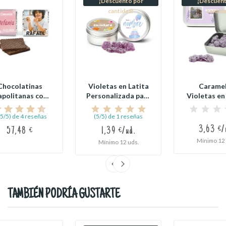
¡Descuento por
¡Descuent
cantidad!
cantid
Chocolatinas
Violetas en Latita
Carame
politanas con
Personalizada para
Violetas en
Envoltorio...
Cumpleaños
Metálica
,5/5) de 4 reseñas
(5/5) de 1 reseñas
3,63 €/
57,48 €
1,39 €/ud.
Mínimo 12 
Mínimo 12 uds.
TAMBIÉN PODRÍA GUSTARTE