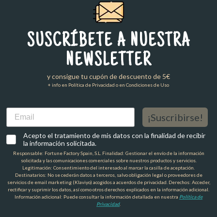
SUSCRÍBETE A NUESTRA
NEWSLETTER
y consigue tu cupón de descuento de 5€
+ info en Política de Privacidad o en Condiciones de Uso
Email
¡Suscribirse!
Acepto el tratamiento de mis datos con la finalidad de recibir
la información solicitada.
Responsable: Fortune Factory Spain, S.L. Finalidad: Gestionar el envío de la información
solicitada y las comunicaciones comerciales sobre nuestros productos y servicios.
Legitimación: Consentimiento del interesado al marcar la casilla de aceptación.
Destinatarios: No se cederán datos a terceros, salvo obligación legal o proveedores de
servicios de email marketing (Klaviyo) acogidos a acuerdos de privacidad. Derechos: Acceder,
rectificar y suprimir los datos, así como otros derechos explicados en la información adicional.
Información adicional: Puede consultar la información detallada en nuestra
Política de
Privacidad
.