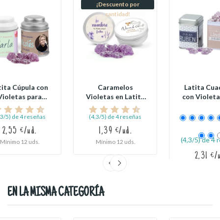
¡Descuento por
cantidad!
tita Cúpula con
Caramelos
Latita Cua
Violetas para
Violetas en Latita
con Violeta
Detalles de...
Redonda...
Comuni
,3/5) de 4 reseñas
(4,3/5) de 4 reseñas
2,55 €/ud.
1,39 €/ud.
(4,3/5) de 4 
Mínimo 12 uds.
Mínimo 12 uds.
2,31 €/
Mínimo 12 
EN LA MISMA CATEGORÍA