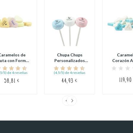
Caramelos de
Chupa Chups
Carame
uta con Forma
Personalizados
Corazón A
de Corazón...
para Comunión (95
Blanc
uds)
Personaliza
,5/5) de 4 reseñas
(4,5/5) de 4 reseñas
119,90
58,81 €
44,93 €