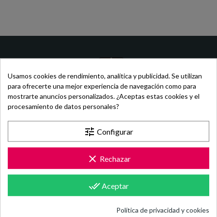
Usamos cookies de rendimiento, analítica y publicidad. Se utilizan
para ofrecerte una mejor experiencia de navegación como para
SUSCRÍBETE A NUESTRA
mostrarte anuncios personalizados. ¿Aceptas estas cookies y el
procesamiento de datos personales?
NEWSLETTER
tune
Configurar
y consigue tu cupón de descuento de 5€
+ info en Política de Privacidad o en Condiciones de Uso
clear
Rechazar
Email
¡Suscribirse!
done_all
Aceptar
Acepto el tratamiento de mis datos con la finalidad de recibir
la información solicitada.
Política de privacidad y cookies
Responsable: Fortune Factory Spain, S.L. Finalidad: Gestionar el envío de la información
solicitada y las comunicaciones comerciales sobre nuestros productos y servicios.