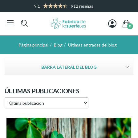
9.1
912 reseñas
0
Página principal
Blog
Últimas entradas del blog
BARRA LATERAL DEL BLOG
ÚLTIMAS PUBLICACIONES