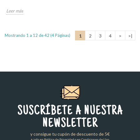
Leer más
Mostrando 1 a 12 de 42 (4 Páginas)
1
2
3
4
>
>|
SUSCRÍBETE A NUESTRA
NEWSLETTER
y consigue tu cupón de descuento de 5€
+ info en Política de Privacidad o en Condiciones de Uso