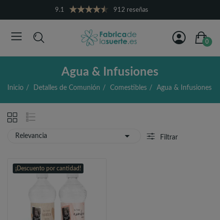
9.1
912 reseñas
0
Agua & Infusiones
Inicio
Detalles de Comunión
Comestibles
Agua & Infusiones

Relevancia
Filtrar
¡Descuento por cantidad!