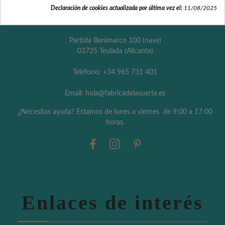
Declaración de cookies actualizada por última vez el:
11/08/2025
trabajo, bodas, aniversarios, empresas, comuniones o
cumpleaños.
Partida Benimarco 100 (nave)
03725 Teulada (Alicante)
Teléfono: +34 965 731 401
Email: hola@fabricadelasuerte.es
¿Necesitas ayuda? Estamos de lunes a viernes de 9:00 a 17:00
horas.
Enlaces de interés