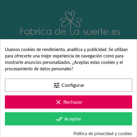
Usamos cookies de rendimiento, analítica y publicidad. Se utilizan
Detalles
para ofrecerte una mejor experiencia de navegación como para
mostrarte anuncios personalizados. ¿Aceptas estas cookies y el
personalizados
procesamiento de datos personales?
para Comunión,
tune
Configurar
Bautizo, Boda y
clear
Rechazar
eventos
done_all
Aceptar
Desde hace más de 18 años, somos especialistas en detalles y
Política de privacidad y cookies
obsequios originales y personalizados para despedidas de