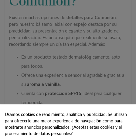
Comunión?
Existen muchas opciones de
detalles para Comunión
,
pero nuestro bálsamo labial con espejo destaca por su
practicidad, su presentación elegante y su alto grado de
personalización. Es un obsequio que realmente se usará,
recordando siempre un día tan especial. Además:
Es un producto testado dermatológicamente, apto
para todos.
Ofrece una experiencia sensorial agradable gracias a
su
aroma a vainilla
.
Cuenta con
protección SPF15
, ideal para cualquier
temporada.
Se puede personalizar con nombres, fechas e
Usamos cookies de rendimiento, analítica y publicidad. Se utilizan
imágenes, haciendo que cada unidad sea única.
para ofrecerte una mejor experiencia de navegación como para
mostrarte anuncios personalizados. ¿Aceptas estas cookies y el
Está disponible en una variedad de colores, para que
procesamiento de datos personales?