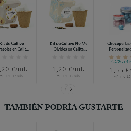
Kit de Cultivo
Kit de Cultivo No Me
Chocoperlas 
rasoles en Cajita
Olvides en Cajita
Personaliza
Decorada y...
Decorada...
Comuni
(4,5/5) de 4 
,20 €/ud.
1,20 €/ud.
1,55 €
Mínimo 12 uds.
Mínimo 12 uds.
Mínimo 12 
TAMBIÉN PODRÍA GUSTARTE