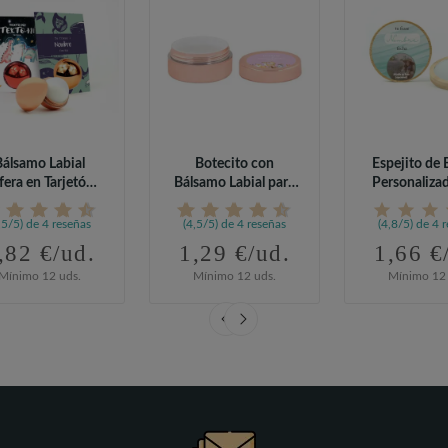
Bálsamo Labial
Botecito con
Espejito de
fera en Tarjetón
Bálsamo Labial para
Personaliza
ersonalizado...
Detalle de...
Detalles.
,5/5) de 4 reseñas
(4,5/5) de 4 reseñas
(4,8/5) de 4 
,82 €/ud.
1,29 €/ud.
1,66 €
Mínimo 12 uds.
Mínimo 12 uds.
Mínimo 12 