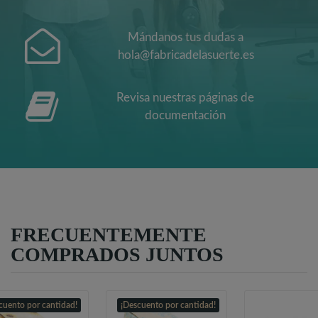
Mándanos tus dudas a
hola@fabricadelasuerte.es
Revisa nuestras páginas de
documentación
FRECUENTEMENTE
COMPRADOS JUNTOS
cuento por cantidad!
¡Descuento por cantidad!