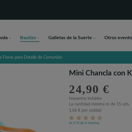
oda
Bautizo
Galletas de la Suerte
Otros evento
e Flores para Detalle de Comunión
Mini Chancla con K
24,90 €
Impuestos incluidos
La cantidad mínima es de 15 uds.
1,66 €
por unidad
(4,5/5) de 4 reseñas