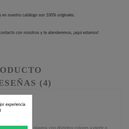
s en nuestro catálogo son 100% originales.
 contacto con nosotros y te atenderemos, ¡aquí estamos!
RODUCTO
ESEÑAS (4)
jor experiencia
antar
l
forma de chancleta playera
, con distintos colores a elegir o