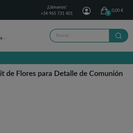
¡Llámanos!
0,00 €
0
+34 965 731 401
s
it de Flores para Detalle de Comunión