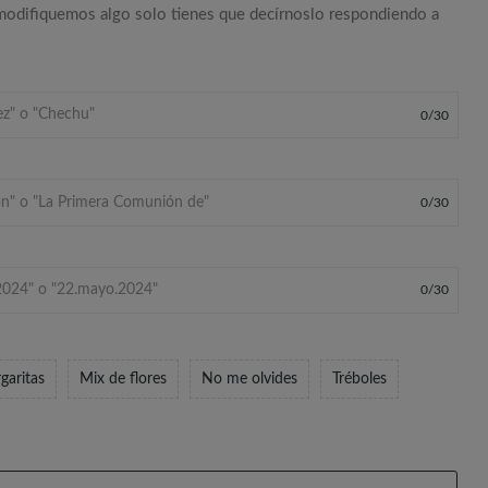
 modifiquemos algo solo tienes que decírnoslo respondiendo a
0
/
30
0
/
30
0
/
30
garitas
Mix de flores
No me olvides
Tréboles