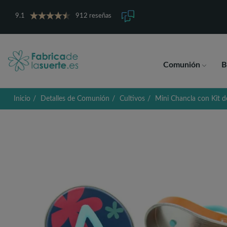
9.1
912 reseñas
Comunión
B
Inicio
Detalles de Comunión
Cultivos
Mini Chancla con Kit d