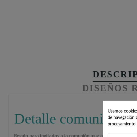
DESCRI
DISEÑOS 
Usamos cookies 
Detalle comunión con
de navegación c
procesamiento 
Regalo para invitados a la comunión
muy original, un
kit de 