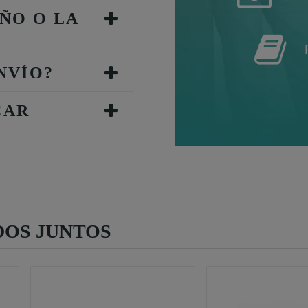
ÑO O LA
NVÍO?
CAR
OS JUNTOS