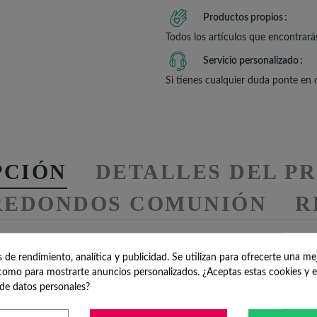
Productos propios
Todos los artículos que encontrará
Servicio personalizado
Si tienes cualquier duda ponte en
PCIÓN
DETALLES DEL P
REDONDOS COMUNIÓN
R
de rendimiento, analítica y publicidad. Se utilizan para ofrecerte una me
 kit de semillas para pl
omo para mostrarte anuncios personalizados. ¿Aceptas estas cookies y e
de datos personales?
plantación de flores
a elegir, presentadas en una
cajita metálica en 