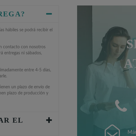
TREGA?
s hábiles se podrá recibir el
S
en contacto con nosotros
rá entregas ni sábados,
A
ximadamente entre 4-5 días,
rle.
tienen un plazo de envío de
enen plazo de producción y
AR EL
Mán