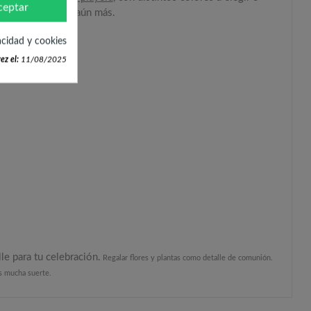
ceptar
ión es original, aún más.
ada
acidad y cookies
ez el:
11/08/2025
le para tu celebración.
Regalar flores y plantas como detalle de comunión.
os mucha suerte.