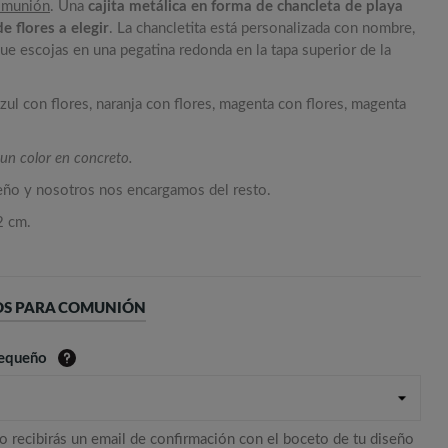
comunión
. Una
cajita metálica en forma de chancleta de playa
e flores a elegir
. La chancletita está personalizada con nombre,
que escojas en una pegatina redonda en la tapa superior de la
azul con flores, naranja con flores, magenta con flores, magenta
 un color en concreto.
seño y nosotros nos encargamos del resto.
2 cm.
OS PARA COMUNIÓN
pequeño
o recibirás un email de confirmación con el boceto de tu diseño