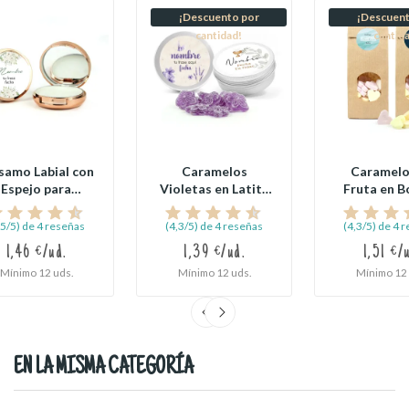
¡Descuento por
¡Descuent
cantidad!
cantid
samo Labial con
Caramelos
Caramelo
Espejo para
Violetas en Latita
Fruta en B
Comunión
Redonda...
Kraft p
Comuni
,5/5) de 4 reseñas
(4,3/5) de 4 reseñas
(4,3/5) de 4 
1,46 €/ud.
1,39 €/ud.
1,51 €/
Mínimo 12 uds.
Mínimo 12 uds.
Mínimo 12 
EN LA MISMA CATEGORÍA