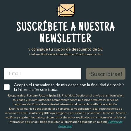
SUSCRÍBETE A NUESTRA
NEWSLETTER
y consigue tu cupón de descuento de 5€
+ info en Política de Privacidad o en Condiciones de Uso
Email
¡Suscribirse!
Acepto el tratamiento de mis datos con la finalidad de recibir
la información solicitada.
Responsable: Fortune Factory Spain, S.L. Finalidad: Gestionar el envío de la información
solicitada y las comunicaciones comerciales sobre nuestros productos y servicios.
Legitimación: Consentimiento del interesado al marcar la casilla de aceptación.
Destinatarios: No se cederán datos a terceros, salvo obligación legal o proveedores de
servicios de email marketing (Klaviyo) acogidos a acuerdos de privacidad. Derechos: Acceder,
rectificar y suprimir los datos, así como otros derechos explicados en la información adicional.
Información adicional: Puede consultar la información detallada en nuestra
Política de
Privacidad
.