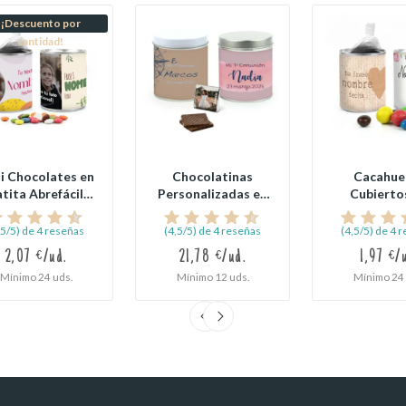
¡Descuento por
cantidad!
i Chocolates en
Chocolatinas
Cacahue
atita Abrefácil
Personalizadas en
Cubierto
ara Comunión
Lata para
Chocolat
Comunión
Colores
,5/5) de 4 reseñas
(4,5/5) de 4 reseñas
(4,5/5) de 4 
2,07 €/ud.
21,78 €/ud.
1,97 €/
Mínimo 24 uds.
Mínimo 12 uds.
Mínimo 24 