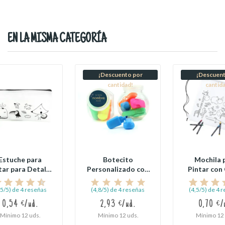
EN LA MISMA CATEGORÍA
¡Descuento por
¡Descuent
cantidad!
cantid
Estuche para
Botecito
Mochila 
tar para Detalle
Personalizado con
Pintar con
de Comunión
Rotuladores para...
de Colores 
,5/5) de 4 reseñas
(4,8/5) de 4 reseñas
(4,5/5) de 4 
0,54 €/ud.
2,93 €/ud.
0,70 €/
Mínimo 12 uds.
Mínimo 12 uds.
Mínimo 12 