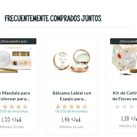
FRECUENTEMENTE COMPRADOS JUNTOS
¡Descuento por
¡Descuent
cantidad!
cantid
t Mandala para
Bálsamo Labial con
Kit de Cult
Colorear para
Espejo para
de Flores en
Comunión
Comunión
Decorada
,5/5) de 4 reseñas
(4,5/5) de 4 reseñas
1,20 €/
1,55 €/ud.
1,46 €/ud.
Mínimo 12 
Mínimo 12 uds.
Mínimo 12 uds.