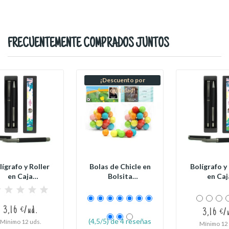
FRECUENTEMENTE COMPRADOS JUNTOS
¡Descuento por
cantidad!
lígrafo y Roller
Bolas de Chicle en
Bolígrafo y
en Caja
Bolsita
en Caj
ersonalizada
Personalizada
Personali
para...
para...
para..
3,16 €/ud.
3,16 €/
(4,5/5) de 4 reseñas
Mínimo 12 uds.
Mínimo 12 