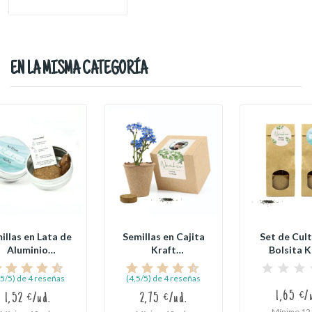
EN LA MISMA CATEGORÍA
illas en Lata de
Semillas en Cajita
Set de Cult
Aluminio
Kraft
Bolsita K
ersonalizada
Personalizada
Personaliz
para...
para...
,5/5) de 4 reseñas
(4,5/5) de 4 reseñas
1,65 €/
1,52 €/ud.
2,75 €/ud.
Mínimo 12 