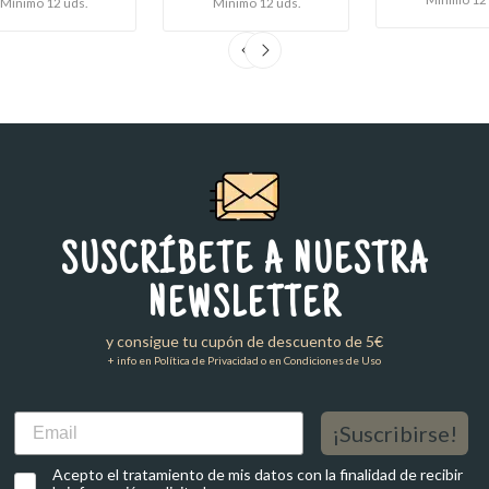
Mínimo 12 uds.
Mínimo 12 uds.
SUSCRÍBETE A NUESTRA
NEWSLETTER
y consigue tu cupón de descuento de 5€
+ info en Política de Privacidad o en Condiciones de Uso
Email
¡Suscribirse!
Acepto el tratamiento de mis datos con la finalidad de recibir