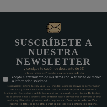
SUSCRÍBETE A
NUESTRA
NEWSLETTER
y consigue tu cupón de descuento de 5€
+ info en Política de Privacidad o en Condiciones de Uso
Acepto el tratamiento de mis datos con la finalidad de recibir
la información solicitada.
Responsable: Fortune Factory Spain, S.L. Finalidad: Gestionar el envío de la información
solicitada y las comunicaciones comerciales sobre nuestros productos y servicios.
Legitimación: Consentimiento del interesado al marcar la casilla de aceptación. Destinatarios:
No se cederán datos a terceros, salvo obligación legal o proveedores de servicios de email
marketing (Klaviyo) acogidos a acuerdos de privacidad. Derechos: Acceder, rectificar y
suprimir los datos, así como otros derechos explicados en la información adicional.