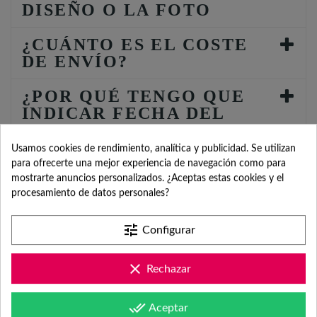
DISEÑO O LA FOTO
¿CUÁNTO ES EL COSTE
DE ENVÍO?
¿POR QUÉ TENGO QUE
INDICAR FECHA DEL
EVENTO?
Usamos cookies de rendimiento, analítica y publicidad. Se utilizan
para ofrecerte una mejor experiencia de navegación como para
mostrarte anuncios personalizados. ¿Aceptas estas cookies y el
procesamiento de datos personales?
tune
Configurar
SERVICIO DE
clear
Rechazar
ATENCIÓN AL
done_all
Aceptar