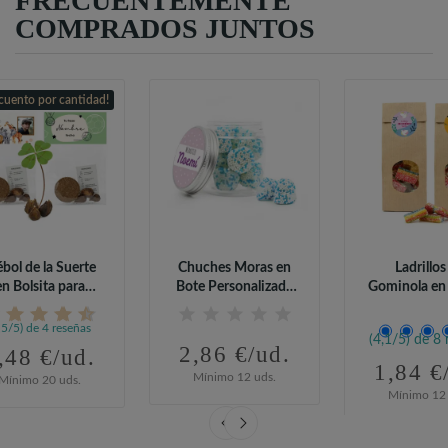
FRECUENTEMENTE
COMPRADOS JUNTOS
cuento por cantidad!
ébol de la Suerte
Chuches Moras en
Ladrillos
en Bolsita para
Bote Personalizado
Gominola en 
Comunión
para Baby...
Kraft..
,5/5) de 4 reseñas
(4,1/5) de 8 
2,86 €/ud.
,48 €/ud.
1,84 €
Mínimo 12 uds.
Mínimo 20 uds.
Mínimo 12 