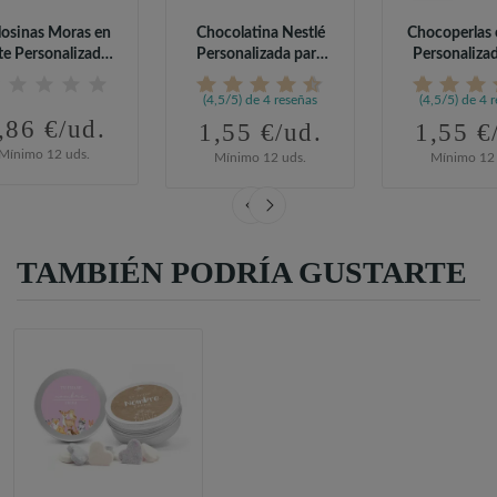
osinas Moras en
Chocolatina Nestlé
Chocoperlas 
te Personalizado
Personalizada para
Personaliza
para...
Detalles...
Comuni
(4,5/5) de 4 reseñas
(4,5/5) de 4 
,86 €/ud.
1,55 €/ud.
1,55 €
Mínimo 12 uds.
Mínimo 12 uds.
Mínimo 12 
TAMBIÉN PODRÍA GUSTARTE