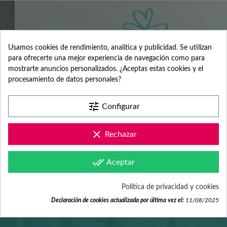
SERVICIO DE
Usamos cookies de rendimiento, analítica y publicidad. Se utilizan
para ofrecerte una mejor experiencia de navegación como para
mostrarte anuncios personalizados. ¿Aceptas estas cookies y el
ATENCIÓN AL
procesamiento de datos personales?
tune
Configurar
CLIENTE
clear
Rechazar
Contacta con nosotros +34 965 731 401
done_all
Aceptar
Política de privacidad y cookies
Mándanos tus dudas a
Declaración de cookies actualizada por última vez el:
11/08/2025
hola@fabricadelasuerte.es