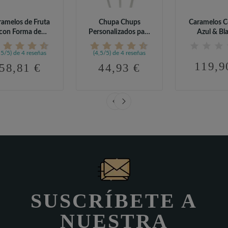
ramelos de Fruta
Chupa Chups
Caramelos C
con Forma de
Personalizados para
Azul & Bl
Corazón...
Comunión (95 uds)
Personaliza
,5/5) de 4 reseñas
(4,5/5) de 4 reseñas
119,9
58,81 €
44,93 €
SUSCRÍBETE A
NUESTRA