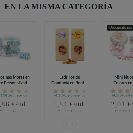
EN LA MISMA CATEGORÍA
¡Descuento por
osinas Moras en
Ladrillos de
Mini Nube
te Personalizado
Gominola en Bolsita
Colores en
para...
Kraft...
Personaliza
,1/5) de 8 reseñas
(4,1/5) de 8 reseñas
(4,5/5) de 4 
,86 €/ud.
1,84 €/ud.
2,01 €
Mínimo 12 uds.
Mínimo 12 uds.
Mínimo 12 