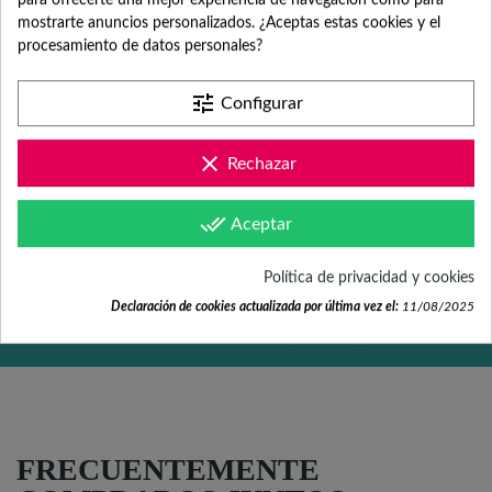
CLIENTE
mostrarte anuncios personalizados. ¿Aceptas estas cookies y el
procesamiento de datos personales?
Contacta con nosotros +34 965 731 401
tune
Configurar
clear
Mándanos tus dudas a
Rechazar
hola@fabricadelasuerte.es
done_all
Aceptar
Revisa nuestras páginas de
Política de privacidad y cookies
documentación
Declaración de cookies actualizada por última vez el:
11/08/2025
FRECUENTEMENTE