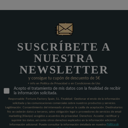
SUSCRÍBETE A
NUESTRA
NEWSLETTER
y consigue tu cupón de descuento de 5€
+ info en Política de Privacidad o en Condiciones de Uso
Acepto el tratamiento de mis datos con la finalidad de recibir
la información solicitada.
Responsable: Fortune Factory Spain, S.L. Finalidad: Gestionar el envío de la información
solicitada y las comunicaciones comerciales sobre nuestros productos y servicios.
Legitimación: Consentimiento del interesado al marcar la casilla de aceptación. Destinatarios:
No se cederán datos a terceros, salvo obligación legal o proveedores de servicios de email
marketing (Klaviyo) acogidos a acuerdos de privacidad. Derechos: Acceder, rectificar y
suprimir los datos, así como otros derechos explicados en la información adicional.
Información adicional: Puede consultar la información detallada en nuestra
Política de