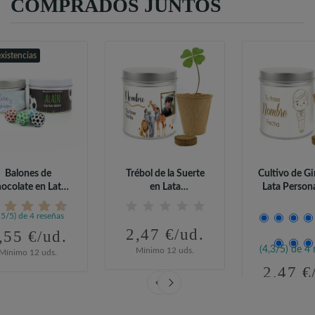
COMPRADOS JUNTOS
existencias
Balones de
Trébol de la Suerte
Cultivo de Gi
ocolate en Lata
en Lata
Lata Person
sonalizada para...
Personalizada para...
para...
,5/5) de 4 reseñas
2,47 €/ud.
,55 €/ud.
(4,3/5) de 4 
Mínimo 12 uds.
Mínimo 12 uds.
2,47 €
Mínimo 12 