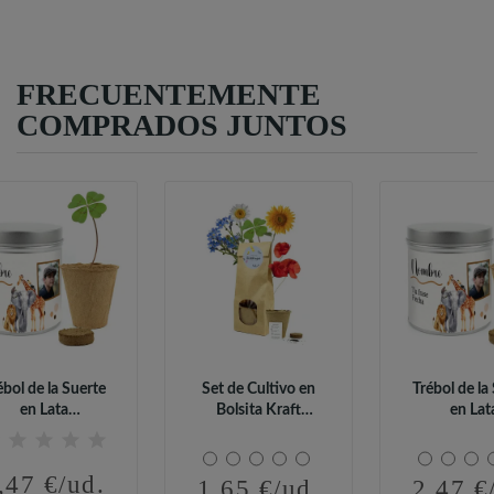
FRECUENTEMENTE
COMPRADOS JUNTOS
ébol de la Suerte
Set de Cultivo en
Trébol de la
en Lata
Bolsita Kraft
en Lat
sonalizada para...
Personalizada...
Personalizada
,47 €/ud.
1,65 €/ud.
2,47 €