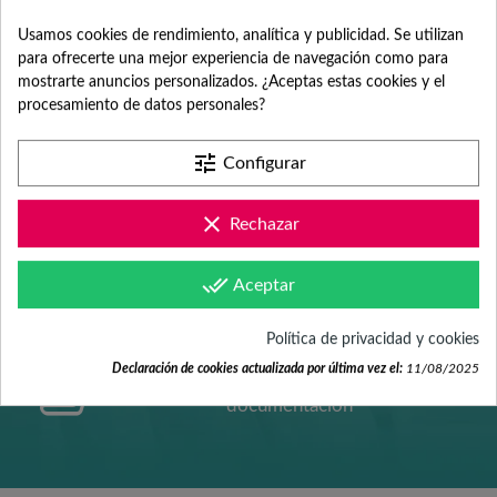
ATENCIÓN AL
Usamos cookies de rendimiento, analítica y publicidad. Se utilizan
para ofrecerte una mejor experiencia de navegación como para
mostrarte anuncios personalizados. ¿Aceptas estas cookies y el
CLIENTE
procesamiento de datos personales?
tune
Configurar
Contacta con nosotros +34 965 731 401
clear
Rechazar
done_all
Mándanos tus dudas a
Aceptar
hola@fabricadelasuerte.es
Política de privacidad y cookies
Declaración de cookies actualizada por última vez el:
11/08/2025
Revisa nuestras páginas de
documentación