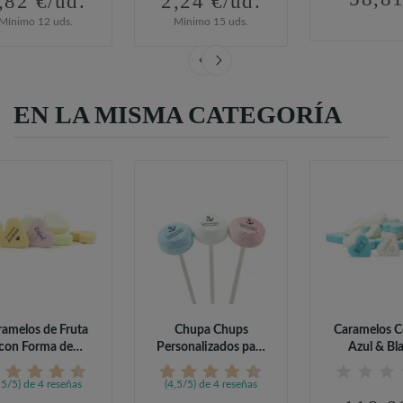
,82 €/ud.
2,24 €/ud.
Mínimo 12 uds.
Mínimo 15 uds.
EN LA MISMA CATEGORÍA
ramelos de Fruta
Chupa Chups
Caramelos C
con Forma de
Personalizados para
Azul & Bl
Corazón...
Comunión (95 uds)
Personaliza
,5/5) de 4 reseñas
(4,5/5) de 4 reseñas