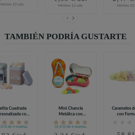
Mínimo 12 uds.
Mínimo 12 uds.
Mínimo 12 
TAMBIÉN PODRÍA GUSTARTE
atita Cuadrada
Mini Chancla
Caramelos d
rsonalizada con
Metálica con
con Form
Caramelos
Caramelos Moritas...
Corazón.
,3/5) de 4 reseñas
(4,3/5) de 4 reseñas
58,81