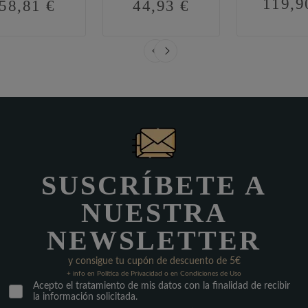
119,9
58,81 €
44,93 €
SUSCRÍBETE A
NUESTRA
NEWSLETTER
y consigue tu cupón de descuento de 5€
+ info en Política de Privacidad o en Condiciones de Uso
Acepto el tratamiento de mis datos con la finalidad de recibir
la información solicitada.