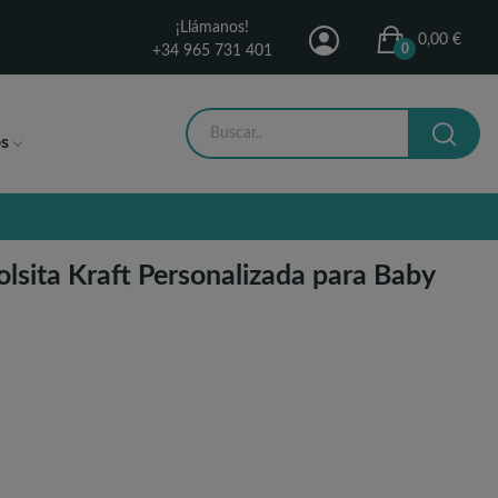
¡Llámanos!
0,00 €
0
+34 965 731 401
s
olsita Kraft Personalizada para Baby