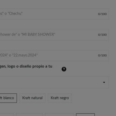
0
/
100
0
/
100
0
/
100
gen, logo o diseño propio a tu
ft blanco
Kraft natural
Kraft negro