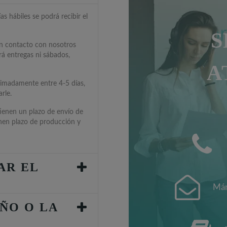
s hábiles se podrá recibir el
S
en contacto con nosotros
rá entregas ni sábados,
A
ximadamente entre 4-5 días,
rle.
tienen un plazo de envío de
enen plazo de producción y
AR EL
Mán
ÑO O LA