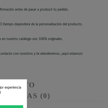
irmación antes de pasar a producir tu pedido.
El tiempo dependerá de la personalización del producto.
s en nuestro catálogo son 100% originales.
 contacto con nosotros y te atenderemos, ¡aquí estamos!
RODUCTO
jor experiencia
l
RESEÑAS (0)