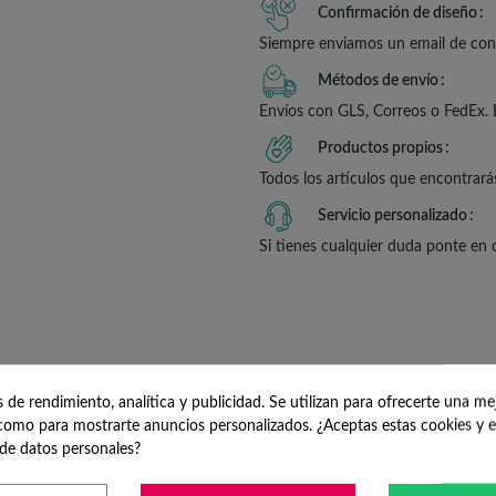
Confirmación de diseño
Siempre enviamos un email de conf
Métodos de envío
Envíos con GLS, Correos o FedEx. 
Productos propios
Todos los artículos que encontrará
Servicio personalizado
Si tienes cualquier duda ponte en
PCIÓN
DETALLES DEL P
de rendimiento, analítica y publicidad. Se utilizan para ofrecerte una me
omo para mostrarte anuncios personalizados. ¿Aceptas estas cookies y e
EDONDOS BABY SHOWER
de datos personales?