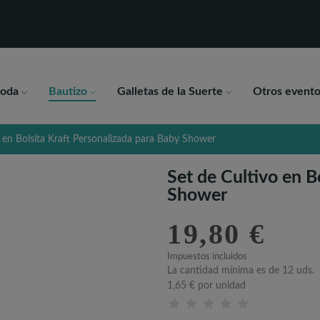
oda
Bautizo
Galletas de la Suerte
Otros evento
o en Bolsita Kraft Personalizada para Baby Shower
Set de Cultivo en B
Shower
19,80 €
Impuestos incluidos
La cantidad mínima es de 12 uds.
1,65 €
por unidad