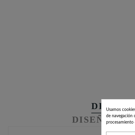
DESCRI
Usamos cookies 
de navegación c
DISEÑOS R
procesamiento 