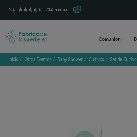
9.1
912 reseñas
Comunión
B
Inicio
Otros Eventos
Baby Shower
Cultivos
Set de Cultiv