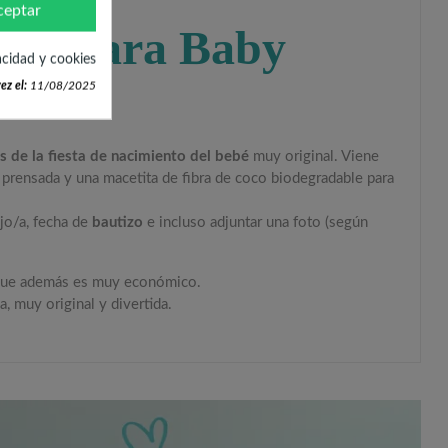
ceptar
zada para Baby
acidad y cookies
ez el:
11/08/2025
os de la fiesta de nacimiento del bebé
muy original. Viene
ra prensada y una macetita de fibra de coco biodegradable para
ijo/a, fecha de
bautizo
e incluso adjuntar una foto (según
o que además es muy económico.
, muy original y divertida.