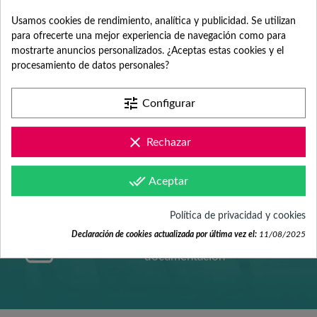
ATENCIÓN AL
Usamos cookies de rendimiento, analítica y publicidad. Se utilizan
para ofrecerte una mejor experiencia de navegación como para
mostrarte anuncios personalizados. ¿Aceptas estas cookies y el
CLIENTE
procesamiento de datos personales?
tune
Configurar
Contacta con nosotros +34 965 731 401
clear
Rechazar
done_all
Mándanos tus dudas a
Aceptar
hola@fabricadelasuerte.es
Política de privacidad y cookies
Declaración de cookies actualizada por última vez el:
11/08/2025
Revisa nuestras páginas de
documentación