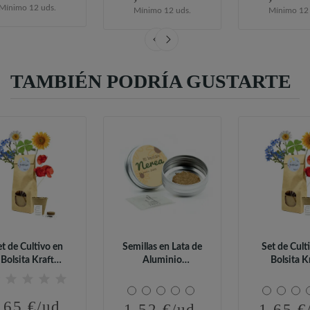
Mínimo 12 uds.
Mínimo 12 uds.
Mínimo 12 
TAMBIÉN PODRÍA GUSTARTE
et de Cultivo en
Semillas en Lata de
Set de Cult
Bolsita Kraft
Aluminio
Bolsita K
ersonalizada...
Personalizada para...
Personaliza
,65 €/ud.
1,52 €/ud.
1,65 €