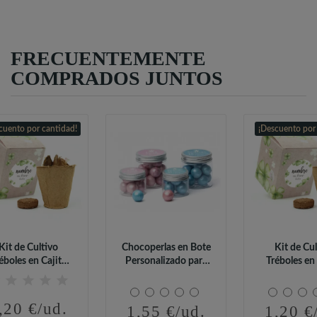
FRECUENTEMENTE
COMPRADOS JUNTOS
cuento por cantidad!
¡Descuento por
Kit de Cultivo
Chocoperlas en Bote
Kit de Cul
éboles en Cajita
Personalizado para
Tréboles en 
Decorada y...
Baby Shower
Decorada 
,20 €/ud.
1,55 €/ud.
1,20 €