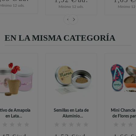
Mínimo 12 uds.
Mínimo 12 uds.
Mínimo 12 
EN LA MISMA CATEGORÍA
tivo de Amapola
Semillas en Lata de
Mini Chancla
en Lata
Aluminio
de Flores pa
sonalizada para...
Personalizada para...
Showe