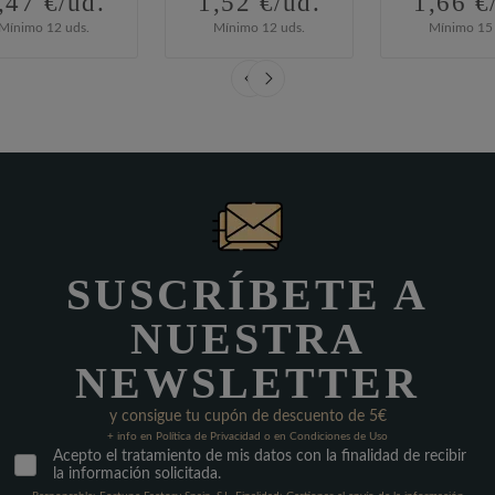
,47 €/ud.
1,52 €/ud.
1,66 €
Mínimo 12 uds.
Mínimo 12 uds.
Mínimo 15 
SUSCRÍBETE A
NUESTRA
NEWSLETTER
y consigue tu cupón de descuento de 5€
+ info en Política de Privacidad o en Condiciones de Uso
Acepto el tratamiento de mis datos con la finalidad de recibir
la información solicitada.