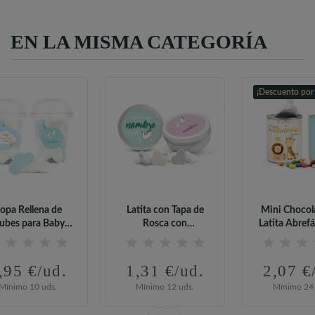
EN LA MISMA CATEGORÍA
¡Descuento por
opa Rellena de
Latita con Tapa de
Mini Chocol
ubes para Baby
Rosca con
Latita Abrefá
Shower
Caramelos para...
Baby..
,95 €/ud.
1,31 €/ud.
2,07 €
Mínimo 10 uds.
Mínimo 12 uds.
Mínimo 24 