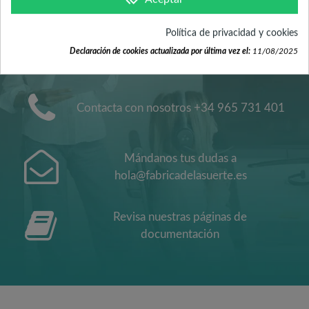
ATENCIÓN AL
Política de privacidad y cookies
CLIENTE
Declaración de cookies actualizada por última vez el:
11/08/2025
Contacta con nosotros +34 965 731 401
Mándanos tus dudas a
hola@fabricadelasuerte.es
Revisa nuestras páginas de
documentación