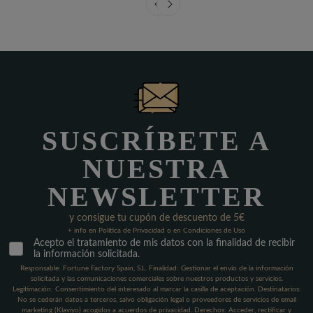
SUSCRÍBETE A
NUESTRA
NEWSLETTER
y consigue tu cupón de descuento de 5€
+ info en Política de Privacidad o en Condiciones de Uso
Acepto el tratamiento de mis datos con la finalidad de recibir
la información solicitada.
Responsable: Fortune Factory Spain, S.L. Finalidad: Gestionar el envío de la información
solicitada y las comunicaciones comerciales sobre nuestros productos y servicios.
Legitimación: Consentimiento del interesado al marcar la casilla de aceptación. Destinatarios:
No se cederán datos a terceros, salvo obligación legal o proveedores de servicios de email
marketing (Klaviyo) acogidos a acuerdos de privacidad. Derechos: Acceder, rectificar y