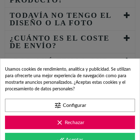
TODAVÍA NO TENGO EL
DISEÑO O LA FOTO
¿CUÁNTO ES EL COSTE
DE ENVÍO?
¿POR QUÉ TENGO QUE
INDICAR FECHA DEL
Usamos cookies de rendimiento, analítica y publicidad. Se utilizan
EVENTO?
para ofrecerte una mejor experiencia de navegación como para
mostrarte anuncios personalizados. ¿Aceptas estas cookies y el
procesamiento de datos personales?
tune
Configurar
SERVICIO DE
clear
Rechazar
done_all
Aceptar