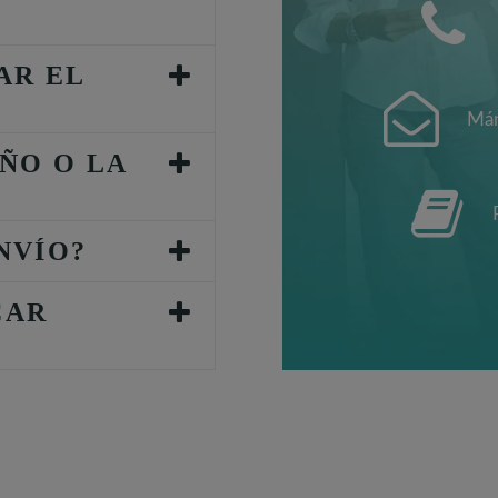
AR EL
Mán
ÑO O LA
NVÍO?
CAR