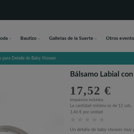
oda
Bautizo
Galletas de la Suerte
Otros evento
o para Detalle de Baby Shower
Bálsamo Labial con
17,52 €
Impuestos incluidos
La cantidad mínima es de 12 uds.
1,46 €
por unidad
Un detalle de baby shower muy p