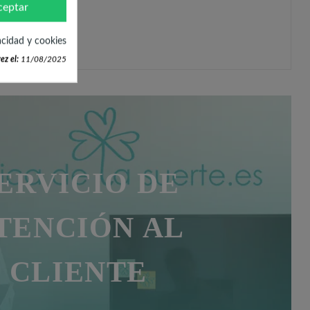
ceptar
acidad y cookies
alles baby shower
.
ez el:
11/08/2025
ERVICIO DE
TENCIÓN AL
CLIENTE