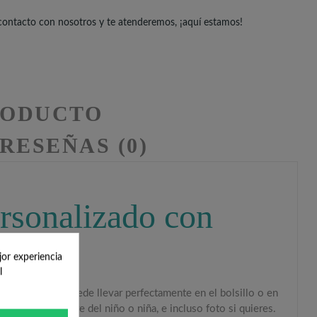
 contacto con nosotros y te atenderemos, ¡aquí estamos!
RODUCTO
RESEÑAS (0)
ersonalizado con
jor experiencia
l
uy práctico. Se puede llevar perfectamente en el bolsillo o en
 shower
, el nombre del niño o niña, e incluso foto si quieres.