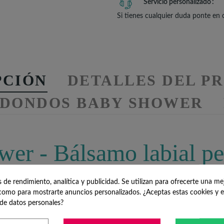
Servicio personalizado
Si tienes cualquier duda ponte en
PCIÓN
DETALLES DEL P
EDONDOS BABY SHOWER
wer - Bálsamo labial p
de rendimiento, analítica y publicidad. Se utilizan para ofrecerte una me
omo para mostrarte anuncios personalizados. ¿Aceptas estas cookies y e
de datos personales?
o
. Un
detalle para mujeres
para el baby shower
de tu hijo o hija m
además con una pegatina en la tapa con la fecha del
bautizo o baby