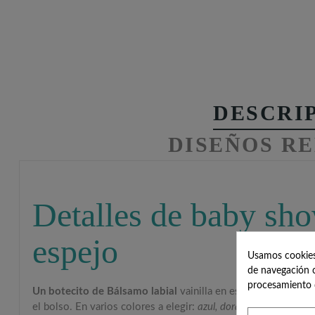
DESCRI
DISEÑOS R
Detalles de baby sho
espejo
Usamos cookies 
de navegación c
procesamiento 
Un botecito de Bálsamo labial
vainilla en estuche
con espej
el bolso. En varios colores a elegir:
azul, dorado, plata o rosa;