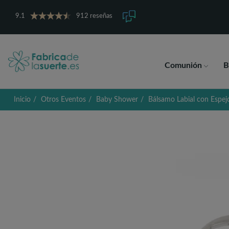
9.1
912 reseñas
Comunión
B
Inicio
Otros Eventos
Baby Shower
Bálsamo Labial con Espej