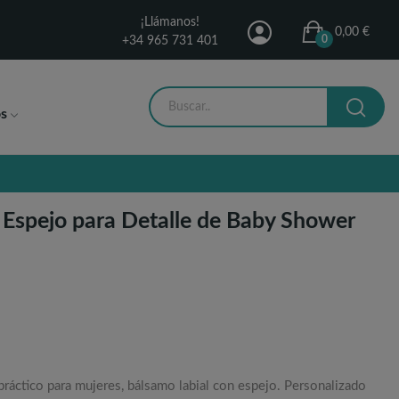
¡Llámanos!
0,00 €
0
+34 965 731 401
s
 Espejo para Detalle de Baby Shower
ráctico para mujeres, bálsamo labial con espejo. Personalizado