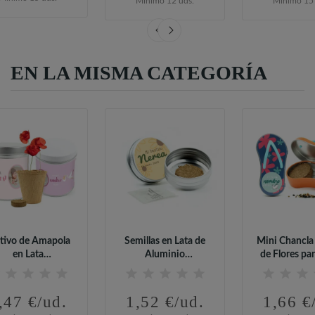
Mínimo 12 uds.
Mínimo 15 
EN LA MISMA CATEGORÍA
tivo de Amapola
Semillas en Lata de
Mini Chancla
en Lata
Aluminio
de Flores pa
sonalizada para...
Personalizada para...
Showe
,47 €/ud.
1,52 €/ud.
1,66 €