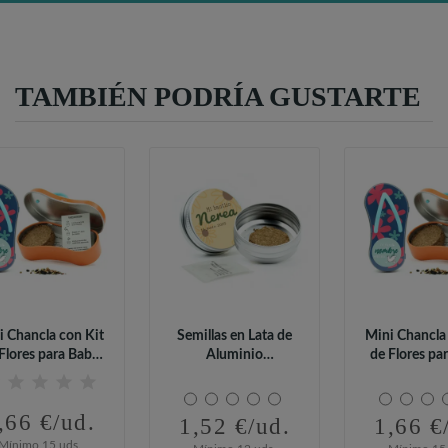
TAMBIÉN PODRÍA GUSTARTE
i Chancla con Kit
Semillas en Lata de
Mini Chancla
Flores para Baby
Aluminio
de Flores pa
Shower
Personalizada para...
Showe
,66 €/ud.
1,52 €/ud.
1,66 €
Mínimo 15 uds.