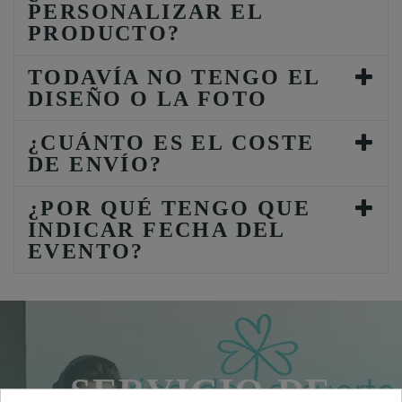
PERSONALIZAR EL
PRODUCTO?
TODAVÍA NO TENGO EL
DISEÑO O LA FOTO
¿CUÁNTO ES EL COSTE
DE ENVÍO?
¿POR QUÉ TENGO QUE
INDICAR FECHA DEL
EVENTO?
SERVICIO DE