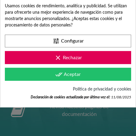
Usamos cookies de rendimiento, analítica y publicidad. Se utilizan
ATENCIÓN AL
para ofrecerte una mejor experiencia de navegación como para
mostrarte anuncios personalizados. ¿Aceptas estas cookies y el
procesamiento de datos personales?
CLIENTE
tune
Configurar
clear
Rechazar
Contacta con nosotros +34 965 731 401
done_all
Aceptar
Mándanos tus dudas a
hola@fabricadelasuerte.es
Política de privacidad y cookies
Declaración de cookies actualizada por última vez el:
11/08/2025
Revisa nuestras páginas de
documentación