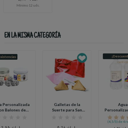
Mínimo 12 uds.
EN LA MISMA CATEGORÍA
¡Descuent
existencias
cantid
a Personalizada
Galletas de la
Agua
on Balones de
Suerte para San
Personaliza
Chocolate...
Valentín
el Día del 
(4,5/5) de 4 