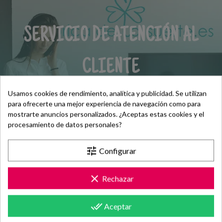
SERVICIO DE ATENCIÓN AL
CLIENTE
Usamos cookies de rendimiento, analítica y publicidad. Se utilizan
Contacta con nosotros +34 965 731
para ofrecerte una mejor experiencia de navegación como para
401
mostrarte anuncios personalizados. ¿Aceptas estas cookies y el
procesamiento de datos personales?
Mándanos tus dudas a
tune
Configurar
hola@fabricadelasuerte.es
clear
Rechazar
Revisa nuestras páginas de
documentación
done_all
Aceptar