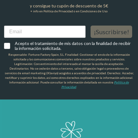
y consigue tu cupón de descuento de 5€
+ info en Política de Privacidad o en Condiciones de Uso
Email
¡Suscribirse!
Acepto el tratamiento de mis datos con la finalidad de recibir
la información solicitada.
Responsable: Fortune Factory Spain, S.L. Finalidad: Gestionar el envío de la información
solicitada y las comunicaciones comerciales sobre nuestros productos y servicios.
Legitimación: Consentimiento del interesado al marcar la casilla de aceptación.
Destinatarios: No se cederán datos a terceros, salvo obligación legal o proveedores de
servicios de email marketing (Klaviyo) acogidos a acuerdos de privacidad. Derechos: Acceder,
rectificar y suprimir los datos, así como otros derechos explicados en la información adicional.
Información adicional: Puede consultar la información detallada en nuestra
Política de
Privacidad
.