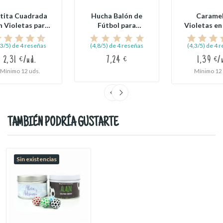
tita Cuadrada
Hucha Balón de
Carame
n Violetas para
Fútbol para
Violetas en
Comunion
Comunión
Redonda
,3/5) de 4 reseñas
(4,8/5) de 4 reseñas
(4,3/5) de 4 
2,31 €/ud.
7,24 €
1,39 €/
Mínimo 12 uds.
Mínimo 12 
TAMBIÉN PODRÍA GUSTARTE
Sin existencias