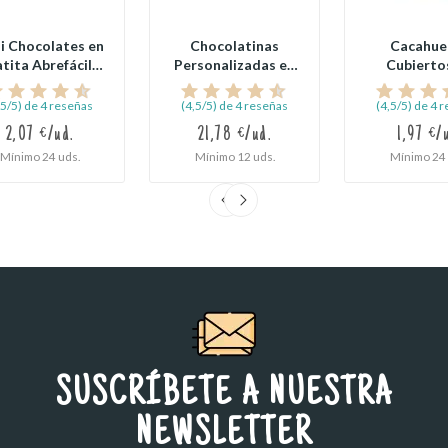
i Chocolates en
Chocolatinas
Cacahue
atita Abrefácil
Personalizadas en
Cubierto
ara Comunión
Lata para
Chocolat
Comunión
Colores
,5/5) de 4 reseñas
(4,5/5) de 4 reseñas
(4,5/5) de 4 
2,07 €/ud.
21,78 €/ud.
1,97 €/
Mínimo 24 uds.
Mínimo 12 uds.
Mínimo 24 
SUSCRÍBETE A NUESTRA
NEWSLETTER