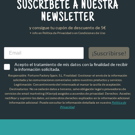
SUSCRÍBETE A NUESTRA
NEWSLETTER
y consigue tu cupón de descuento de 5€
+ info en Política de Privacidad o en Condiciones de Uso
Email
¡Suscribirse!
Acepto el tratamiento de mis datos con la finalidad de recibir
la información solicitada.
Responsable: Fortune Factory Spain, S.L. Finalidad: Gestionar el envío de la información
solicitada y las comunicaciones comerciales sobre nuestros productos y servicios.
Legitimación: Consentimiento del interesado al marcar la casilla de aceptación.
Destinatarios: No se cederán datos a terceros, salvo obligación legal o proveedores de
servicios de email marketing (Klaviyo) acogidos a acuerdos de privacidad. Derechos: Acceder,
rectificar y suprimir los datos, así como otros derechos explicados en la información adicional.
Información adicional: Puede consultar la información detallada en nuestra
Política de
Privacidad
.