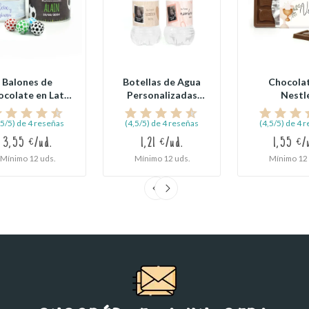
Balones de
Botellas de Agua
Chocola
ocolate en Lata
Personalizadas
Nestl
ersonalizada
para Comunión
Personaliza
para...
Detalles
,5/5) de 4 reseñas
(4,5/5) de 4 reseñas
(4,5/5) de 4 
3,55 €/ud.
1,21 €/ud.
1,55 €/
Mínimo 12 uds.
Mínimo 12 uds.
Mínimo 12 