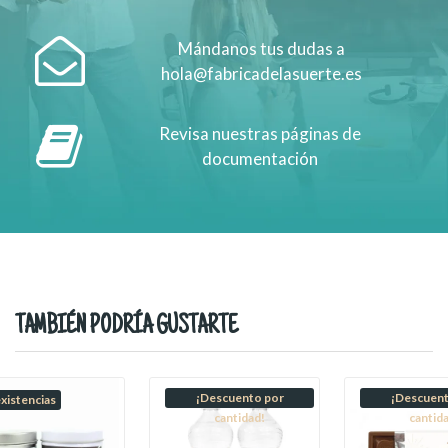
Mándanos tus dudas a
hola@fabricadelasuerte.es
Revisa nuestras páginas de
documentación
TAMBIÉN PODRÍA GUSTARTE
¡Descuento por
¡Descuent
existencias
cantidad!
cantid