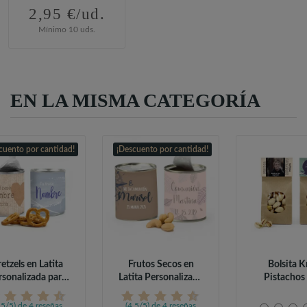
2,95 €/ud.
Mínimo 10 uds.
EN LA MISMA CATEGORÍA
cuento por cantidad!
¡Descuento por cantidad!
etzels en Latita
Frutos Secos en
Bolsita K
rsonalizada para
Latita Personalizada
Pistachos
Detalles...
para...
Comuni
,5/5) de 4 reseñas
(4,5/5) de 4 reseñas