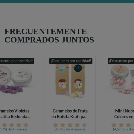
FRECUENTEMENTE
COMPRADOS JUNTOS
cuento por cantidad!
¡Descuento por cantidad!
¡Descuento por
ramelos Violetas
Caramelos de Fruta
Mini Nube
Latita Redonda...
en Bolsita Kraft para
Colores en
Comunión
Personaliza
,3/5) de 4 reseñas
(4,3/5) de 4 reseñas
(4,5/5) de 4 