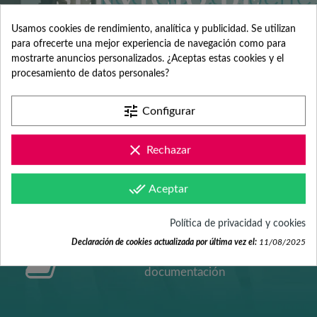
Usamos cookies de rendimiento, analítica y publicidad. Se utilizan
ATENCIÓN AL
para ofrecerte una mejor experiencia de navegación como para
mostrarte anuncios personalizados. ¿Aceptas estas cookies y el
procesamiento de datos personales?
CLIENTE
tune
Configurar
Contacta con nosotros +34 965 731 401
clear
Rechazar
done_all
Aceptar
Mándanos tus dudas a
hola@fabricadelasuerte.es
Política de privacidad y cookies
Declaración de cookies actualizada por última vez el:
11/08/2025
Revisa nuestras páginas de
documentación