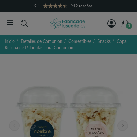
9.1
912 reseñas
0
Inicio
Detalles de Comunión
Comestibles
Snacks
Copa
Rellena de Palomitas para Comunión