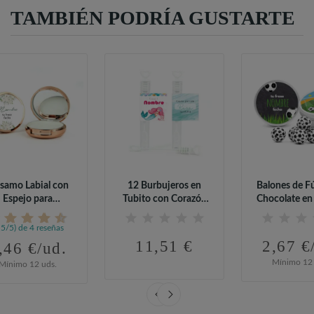
TAMBIÉN PODRÍA GUSTARTE
lsamo Labial con
12 Burbujeros en
Balones de F
Espejo para
Tubito con Corazón
Chocolate en L
Comunión
para...
,5/5) de 4 reseñas
11,51 €
2,67 €
,46 €/ud.
Mínimo 12 
Mínimo 12 uds.