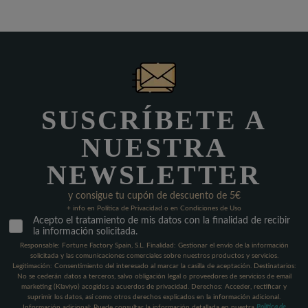
SUSCRÍBETE A
NUESTRA
NEWSLETTER
y consigue tu cupón de descuento de 5€
+ info en Política de Privacidad o en Condiciones de Uso
Acepto el tratamiento de mis datos con la finalidad de recibir
la información solicitada.
Responsable: Fortune Factory Spain, S.L. Finalidad: Gestionar el envío de la información
solicitada y las comunicaciones comerciales sobre nuestros productos y servicios.
Legitimación: Consentimiento del interesado al marcar la casilla de aceptación. Destinatarios:
No se cederán datos a terceros, salvo obligación legal o proveedores de servicios de email
marketing (Klaviyo) acogidos a acuerdos de privacidad. Derechos: Acceder, rectificar y
suprimir los datos, así como otros derechos explicados en la información adicional.
Información adicional: Puede consultar la información detallada en nuestra
Política de