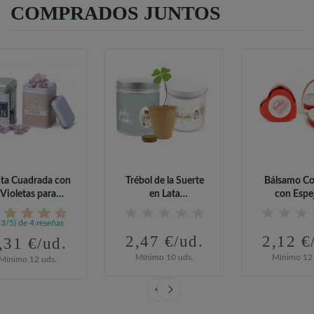
COMPRADOS JUNTOS
ita Cuadrada con
Trébol de la Suerte
Bálsamo Co
Violetas para
en Lata
con Espe
Comunion
Personalizada para...
Personalizado
,3/5) de 4 reseñas
2,47 €/ud.
2,12 €
,31 €/ud.
Mínimo 10 uds.
Mínimo 12 
Mínimo 12 uds.