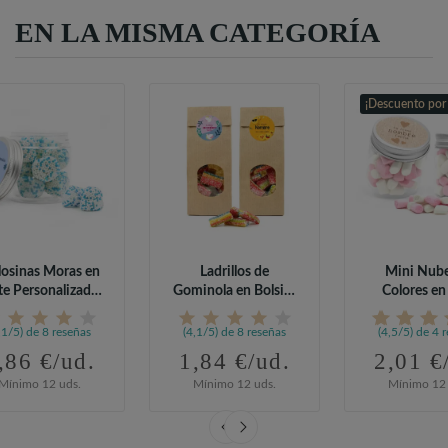
EN LA MISMA CATEGORÍA
¡Descuento por
osinas Moras en
Ladrillos de
Mini Nube
te Personalizado
Gominola en Bolsita
Colores en
para...
Kraft...
Personaliza
,1/5) de 8 reseñas
(4,1/5) de 8 reseñas
(4,5/5) de 4 
,86 €/ud.
1,84 €/ud.
2,01 €
Mínimo 12 uds.
Mínimo 12 uds.
Mínimo 12 